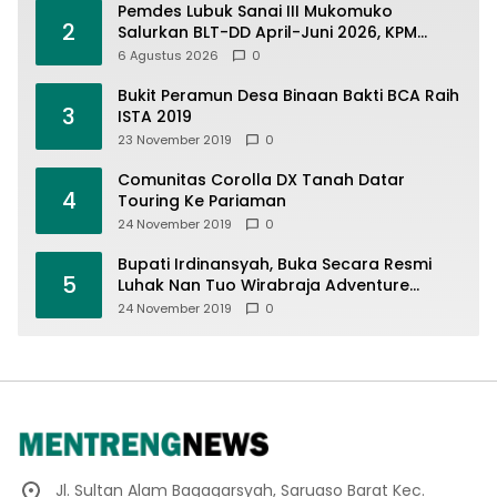
Pemdes Lubuk Sanai III Mukomuko
2
Salurkan BLT-DD April-Juni 2026, KPM
Terima Rp900 Ribu
6 Agustus 2026
0
Bukit Peramun Desa Binaan Bakti BCA Raih
3
ISTA 2019
23 November 2019
0
Comunitas Corolla DX Tanah Datar
4
Touring Ke Pariaman
24 November 2019
0
Bupati Irdinansyah, Buka Secara Resmi
5
Luhak Nan Tuo Wirabraja Adventure
Offroad 2019
24 November 2019
0
Jl. Sultan Alam Bagagarsyah, Saruaso Barat Kec.