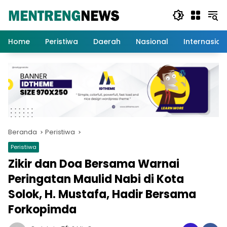
Langsung
ke
konten
Home
Peristiwa
Daerah
Nasional
Internasion
Beranda
Peristiwa
Peristiwa
Zikir dan Doa Bersama Warnai
Peringatan Maulid Nabi di Kota
Solok, H. Mustafa, Hadir Bersama
Forkopimda