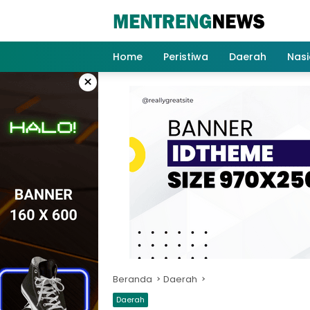
Langsung
ke
konten
Home
Peristiwa
Daerah
Nasi
×
Beranda
Daerah
Daerah