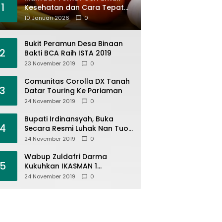
1
Kesehatan dan Cara Tepat
Mengonsumsinya
10 Januari 2026
0
Bukit Peramun Desa Binaan
2
Bakti BCA Raih ISTA 2019
23 November 2019
0
Comunitas Corolla DX Tanah
3
Datar Touring Ke Pariaman
24 November 2019
0
Bupati Irdinansyah, Buka
4
Secara Resmi Luhak Nan Tuo
Wirabraja Adventure Offroad
24 November 2019
0
2019
Wabup Zuldafri Darma
5
Kukuhkan IKASMAN 1
Pariangan Se Jabodetabek
24 November 2019
0