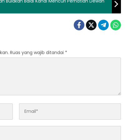
an Bulakan Balai Kandi Mencuri Perhatian Dewan
kan.
Ruas yang wajib ditandai
*