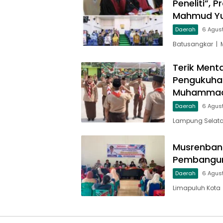
Peneliti”, 
Mahmud Yu
Daerah
6 Agus
Batusangkar | 
Terik Ment
Pengukuha
Muhammad 
Daerah
6 Agus
Lampung Selata
Musrenbang
Pembangun
Daerah
6 Agus
Limapuluh Kota