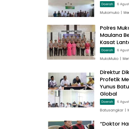
Daerah
6 Agus
Mukomuko | Men
Polres Muk
Maulana Be
Kasat Lant
Daerah
6 Agus
MukoMuko | Men
Direktur D
Profetik M
Yunus Batu
Global
Daerah
6 Agus
Batusangkar | 
“Doktor Ha