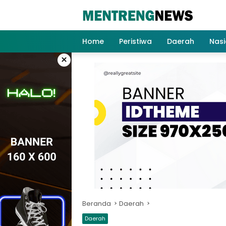
Langsung
ke
konten
Home
Peristiwa
Daerah
Nasi
×
Beranda
Daerah
Daerah