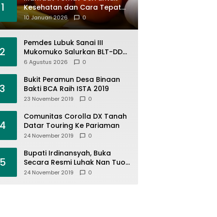
1
Kesehatan dan Cara Tepat
Mengonsumsinya
10 Januari 2026
0
Pemdes Lubuk Sanai III
2
Mukomuko Salurkan BLT-DD
April-Juni 2026, KPM Terima
6 Agustus 2026
0
Rp900 Ribu
Bukit Peramun Desa Binaan
3
Bakti BCA Raih ISTA 2019
23 November 2019
0
Comunitas Corolla DX Tanah
4
Datar Touring Ke Pariaman
24 November 2019
0
Bupati Irdinansyah, Buka
5
Secara Resmi Luhak Nan Tuo
Wirabraja Adventure Offroad
24 November 2019
0
2019