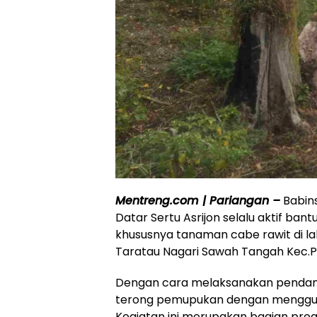
Mentreng.com | Pariangan –
Babin
Datar Sertu Asrijon selalu aktif b
khususnya tanaman cabe rawit di lah
Taratau Nagari Sawah Tangah Kec.P
Dengan cara melaksanakan pendam
terong pemupukan dengan menggu
Kegiatan ini merupakan bagian pr