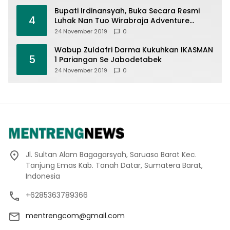
Bupati Irdinansyah, Buka Secara Resmi
4
Luhak Nan Tuo Wirabraja Adventure
Offroad 2019
24 November 2019
0
Wabup Zuldafri Darma Kukuhkan IKASMAN
5
1 Pariangan Se Jabodetabek
24 November 2019
0
Jl. Sultan Alam Bagagarsyah, Saruaso Barat Kec.
Tanjung Emas Kab. Tanah Datar, Sumatera Barat,
Indonesia
+6285363789366
mentrengcom@gmail.com