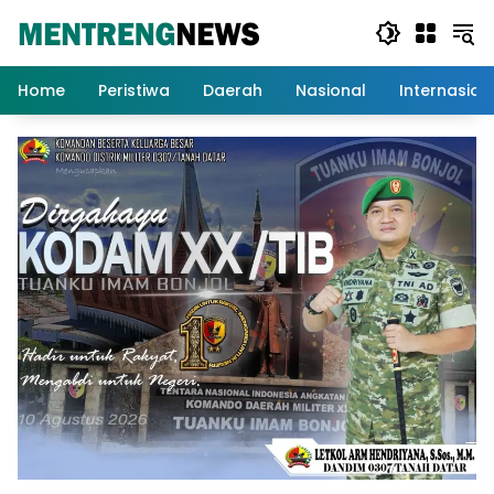
Langsung
ke
konten
Home
Peristiwa
Daerah
Nasional
Internasion