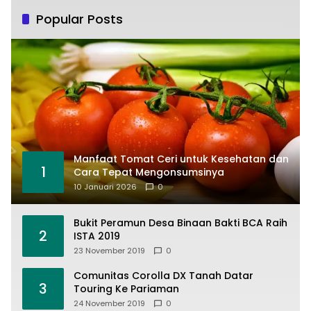
Popular Posts
Manfaat Tomat Ceri untuk Kesehatan dan
1
Cara Tepat Mengonsumsinya
10 Januari 2026
0
Bukit Peramun Desa Binaan Bakti BCA Raih
2
ISTA 2019
23 November 2019
0
Comunitas Corolla DX Tanah Datar
3
Touring Ke Pariaman
24 November 2019
0