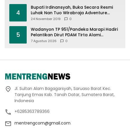
Bupati Irdinansyah, Buka Secara Resmi
4
Luhak Nan Tuo Wirabraja Adventure
Offroad 2019
24 November 2019
0
Wadanyon TP 951/Pandeka Marapi Hadiri
5
Pelantikan Dirut PDAM Tirta Alami
Batusangkar, Dukung Sinergi BUMD dan
7 Agustus 2026
0
Keamanan Daerah
Jl. Sultan Alam Bagagarsyah, Saruaso Barat Kec.
Tanjung Emas Kab. Tanah Datar, Sumatera Barat,
Indonesia
+6285363789366
mentrengcom@gmail.com