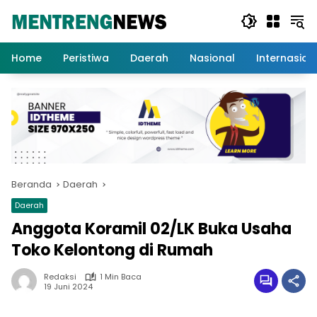
Langsung
ke
konten
Home
Peristiwa
Daerah
Nasional
Internasion
Beranda
Daerah
Daerah
Anggota Koramil 02/LK Buka Usaha
Toko Kelontong di Rumah
Redaksi
1 Min Baca
19 Juni 2024