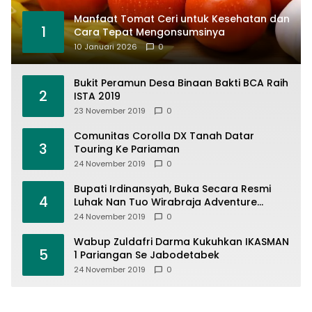
Manfaat Tomat Ceri untuk Kesehatan dan
1
Cara Tepat Mengonsumsinya
10 Januari 2026
0
Bukit Peramun Desa Binaan Bakti BCA Raih
2
ISTA 2019
23 November 2019
0
Comunitas Corolla DX Tanah Datar
3
Touring Ke Pariaman
24 November 2019
0
Bupati Irdinansyah, Buka Secara Resmi
4
Luhak Nan Tuo Wirabraja Adventure
Offroad 2019
24 November 2019
0
Wabup Zuldafri Darma Kukuhkan IKASMAN
5
1 Pariangan Se Jabodetabek
24 November 2019
0