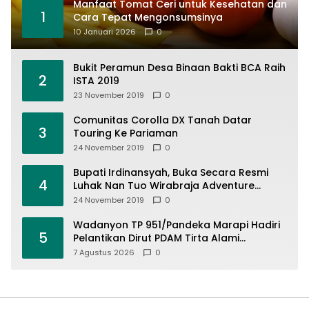
Manfaat Tomat Ceri untuk Kesehatan dan
1
Cara Tepat Mengonsumsinya
10 Januari 2026
0
Bukit Peramun Desa Binaan Bakti BCA Raih
2
ISTA 2019
23 November 2019
0
Comunitas Corolla DX Tanah Datar
3
Touring Ke Pariaman
24 November 2019
0
Bupati Irdinansyah, Buka Secara Resmi
4
Luhak Nan Tuo Wirabraja Adventure
Offroad 2019
24 November 2019
0
Wadanyon TP 951/Pandeka Marapi Hadiri
5
Pelantikan Dirut PDAM Tirta Alami
Batusangkar, Dukung Sinergi BUMD dan
7 Agustus 2026
0
Keamanan Daerah