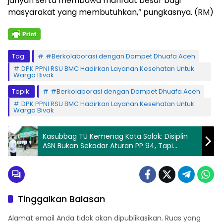
jariyah serta membawa manfaat besar bagi
masyarakat yang membutuhkan,” pungkasnya. (RM)
Tag:
#Berkolaborasi dengan Dompet Dhuafa Aceh
DPK PPNI RSU BMC Hadirkan Layanan Kesehatan Untuk
Warga Bivak
Topik:
#Berkolaborasi dengan Dompet Dhuafa Aceh
DPK PPNI RSU BMC Hadirkan Layanan Kesehatan Untuk
Warga Bivak
Kasubbag TU Kemenag Kota Solok: Disiplin
ASN Bukan Sekadar Aturan PP 94, Tapi
Pertanggungjawaban di Akhirat
Tinggalkan Balasan
Alamat email Anda tidak akan dipublikasikan.
Ruas yang