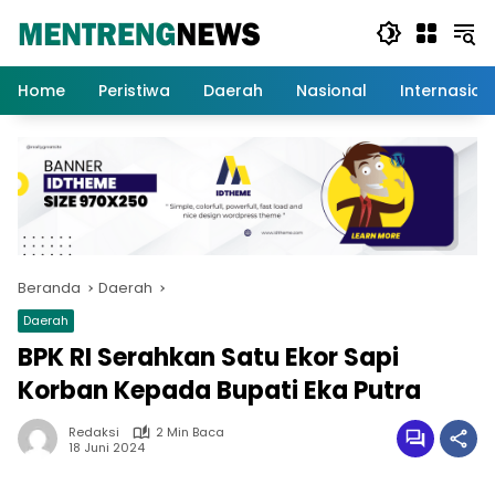
Langsung
ke
konten
Home
Peristiwa
Daerah
Nasional
Internasion
Beranda
Daerah
Daerah
BPK RI Serahkan Satu Ekor Sapi
Korban Kepada Bupati Eka Putra
Redaksi
2 Min Baca
18 Juni 2024