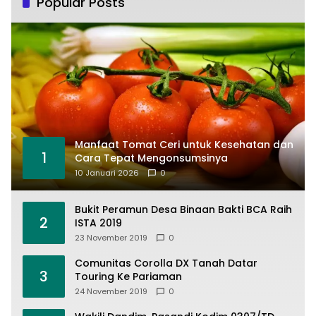
Popular Posts
Manfaat Tomat Ceri untuk Kesehatan dan
1
Cara Tepat Mengonsumsinya
10 Januari 2026
0
Bukit Peramun Desa Binaan Bakti BCA Raih
2
ISTA 2019
23 November 2019
0
Comunitas Corolla DX Tanah Datar
3
Touring Ke Pariaman
24 November 2019
0