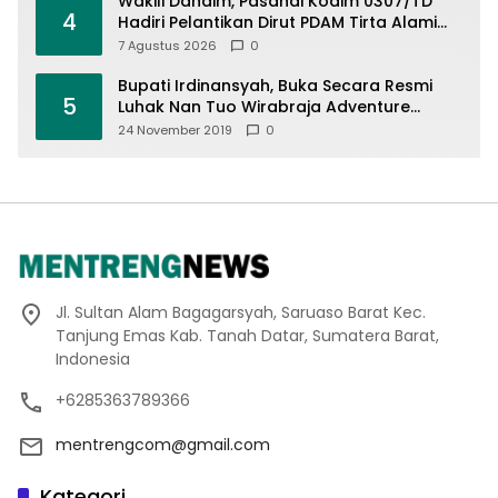
Wakili Dandim, Pasandi Kodim 0307/TD
4
Hadiri Pelantikan Dirut PDAM Tirta Alami
Batusangkar Dr. Inoki Ulma Tiara
7 Agustus 2026
0
Bupati Irdinansyah, Buka Secara Resmi
5
Luhak Nan Tuo Wirabraja Adventure
Offroad 2019
24 November 2019
0
Jl. Sultan Alam Bagagarsyah, Saruaso Barat Kec.
Tanjung Emas Kab. Tanah Datar, Sumatera Barat,
Indonesia
+6285363789366
mentrengcom@gmail.com
Kategori