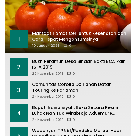
Manfaat Tomat Ceri untuk Kesehatan dan
1
Cara Tepat Mengonsumsinya
10 Januari 2026
0
Bukit Peramun Desa Binaan Bakti BCA Raih
2
ISTA 2019
23 November 2019
0
Comunitas Corolla DX Tanah Datar
3
Touring Ke Pariaman
24 November 2019
0
Bupati Irdinansyah, Buka Secara Resmi
4
Luhak Nan Tuo Wirabraja Adventure
Offroad 2019
24 November 2019
0
Wadanyon TP 951/Pandeka Marapi Hadiri