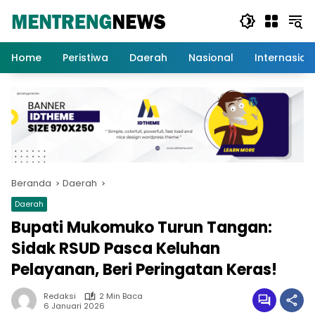
Langsung
ke
konten
Home
Peristiwa
Daerah
Nasional
Internasion
Beranda
Daerah
Daerah
Bupati Mukomuko Turun Tangan:
Sidak RSUD Pasca Keluhan
Pelayanan, Beri Peringatan Keras!
Redaksi
2 Min Baca
6 Januari 2026