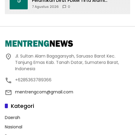
5
Pelantikan Dirut PDAM Tirta Alami
Batusangkar, Dukung Sinergi BUMD dan
7 Agustus 2026
0
Keamanan Daerah
Jl. Sultan Alam Bagagarsyah, Saruaso Barat Kec.
Tanjung Emas Kab. Tanah Datar, Sumatera Barat,
Indonesia
+6285363789366
mentrengcom@gmail.com
Kategori
Daerah
Nasional