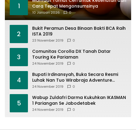
Manfaat Tomat Ceri untuk Kesehatan dan
1
Cara Tepat Mengonsumsinya
10 Januari 2026
0
Bukit Peramun Desa Binaan Bakti BCA Raih
2
ISTA 2019
23 November 2019
0
Comunitas Corolla DX Tanah Datar
3
Touring Ke Pariaman
24 November 2019
0
Bupati Irdinansyah, Buka Secara Resmi
4
Luhak Nan Tuo Wirabraja Adventure
Offroad 2019
24 November 2019
0
Wabup Zuldafri Darma Kukuhkan IKASMAN
5
1 Pariangan Se Jabodetabek
24 November 2019
0