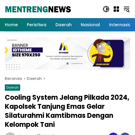
Langsung
ke
konten
Home
Peristiwa
Daerah
Nasional
Internasion
Beranda
Daerah
Daerah
Cooling System Jelang Pilkada 2024,
Kapolsek Tanjung Emas Gelar
Silaturahmi Kamtibmas Dengan
Kelompok Tani