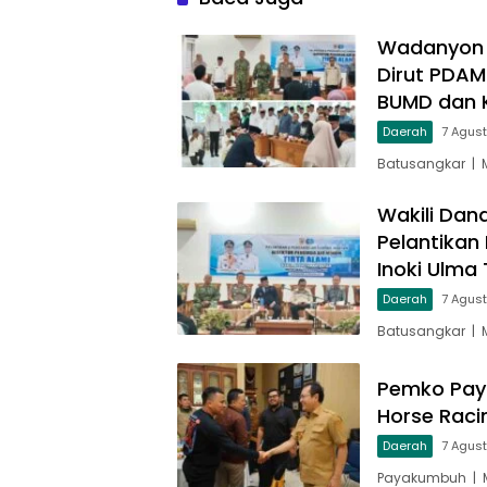
Wadanyon T
Dirut PDAM
BUMD dan 
Daerah
7 Agus
Batusangkar | 
Wakili Dan
Pelantikan
Inoki Ulma 
Daerah
7 Agus
Batusangkar | 
Pemko Pay
Horse Raci
Daerah
7 Agus
Payakumbuh | M