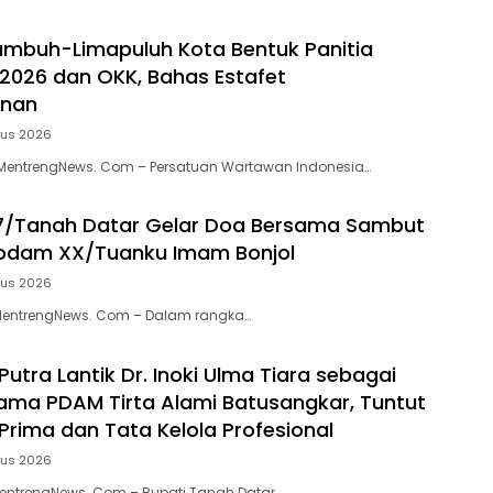
mbuh-Limapuluh Kota Bentuk Panitia
 2026 dan OKK, Bahas Estafet
inan
tus 2026
entrengNews. Com – Persatuan Wartawan Indonesia…
7/Tanah Datar Gelar Doa Bersama Sambut
Kodam XX/Tuanku Imam Bonjol
tus 2026
MentrengNews. Com – Dalam rangka…
Putra Lantik Dr. Inoki Ulma Tiara sebagai
tama PDAM Tirta Alami Batusangkar, Tuntut
Prima dan Tata Kelola Profesional
tus 2026
entrengNews. Com – Bupati Tanah Datar,…