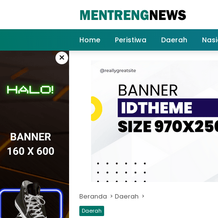
Langsung
ke
konten
Home
Peristiwa
Daerah
Nasi
×
Beranda
Daerah
Daerah