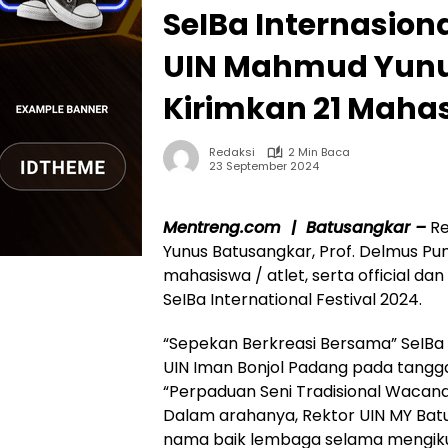
SeIBa Internasional
UIN Mahmud Yunu
Kirimkan 21 Maha
Redaksi
2 Min Baca
23 September 2024
Mentreng.com | Batusangkar –
Re
Yunus Batusangkar, Prof. Delmus Pun
mahasiswa / atlet, serta official 
SeIBa International Festival 2024.
“Sepekan Berkreasi Bersama” SeIBa I
UIN Iman Bonjol Padang pada tangg
“Perpaduan Seni Tradisional Waca
Dalam arahanya, Rektor UIN MY Bat
nama baik lembaga selama mengikuti