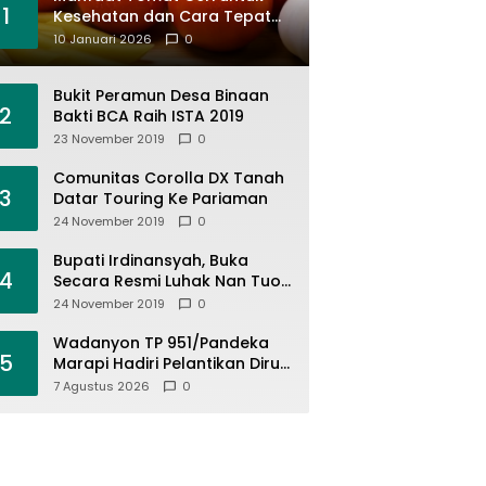
1
Kesehatan dan Cara Tepat
Mengonsumsinya
10 Januari 2026
0
Bukit Peramun Desa Binaan
2
Bakti BCA Raih ISTA 2019
23 November 2019
0
Comunitas Corolla DX Tanah
3
Datar Touring Ke Pariaman
24 November 2019
0
Bupati Irdinansyah, Buka
4
Secara Resmi Luhak Nan Tuo
Wirabraja Adventure Offroad
24 November 2019
0
2019
Wadanyon TP 951/Pandeka
5
Marapi Hadiri Pelantikan Dirut
PDAM Tirta Alami
7 Agustus 2026
0
Batusangkar, Dukung Sinergi
BUMD dan Keamanan Daerah