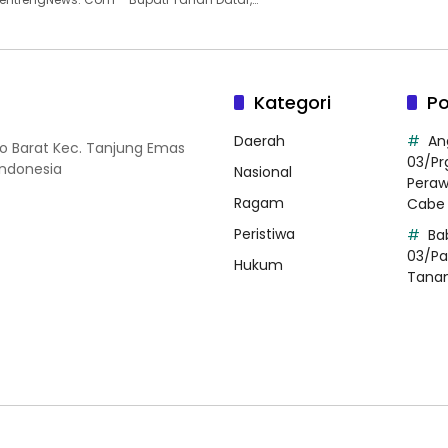
Kategori
Po
Daerah
An
so Barat Kec. Tanjung Emas
03/Pr
Indonesia
Nasional
Pera
Ragam
Cabe 
Peristiwa
Ba
03/Pa
Hukum
Tana