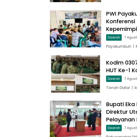
PWI Payaku
Konferensi
Kepemimp
Daerah
7 Agus
Payakumbuh | M
Kodim 030
HUT Ke-1 
Daerah
7 Agus
Tanah Datar | 
Bupati Eka 
Direktur U
Pelayanan 
Daerah
7 Agus
Batusangkar | M