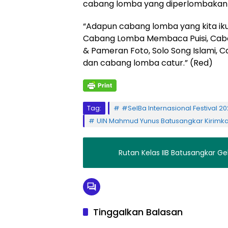
cabang lomba yang diperlombakan d
“Adapun cabang lomba yang kita ikuti
Cabang Lomba Membaca Puisi, Cab
& Pameran Foto, Solo Song Islami, 
dan cabang lomba catur.” (Red)
Tag:
#SeIBa Internasional Festival 20
UIN Mahmud Yunus Batusangkar Kirimk
Rutan Kelas IIB Batusangkar G
Tinggalkan Balasan