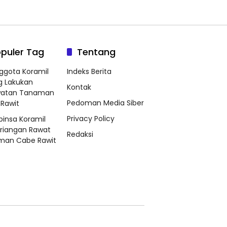
puler Tag
Tentang
ggota Koramil
Indeks Berita
g Lakukan
Kontak
watan Tanaman
Pedoman Media Siber
Rawit
Privacy Policy
binsa Koramil
riangan Rawat
Redaksi
man Cabe Rawit