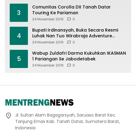
Comunitas Corolla DX Tanah Datar
3
Touring Ke Pariaman
24 November 2019
0
Bupati Irdinansyah, Buka Secara Resmi
4
Luhak Nan Tuo Wirabraja Adventure
Offroad 2019
24 November 2019
0
Wabup Zuldafri Darma Kukuhkan IKASMAN
5
1 Pariangan Se Jabodetabek
24 November 2019
0
Jl. Sultan Alam Bagagarsyah, Saruaso Barat Kec.
Tanjung Emas Kab. Tanah Datar, Sumatera Barat,
Indonesia