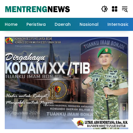
Langsung
ke
konten
Home
Peristiwa
Daerah
Nasional
Internasion