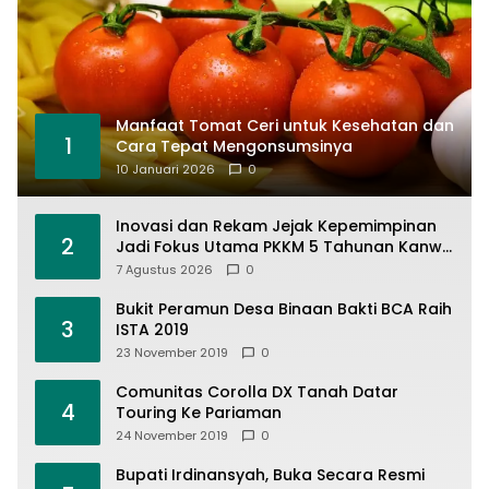
Manfaat Tomat Ceri untuk Kesehatan dan
1
Cara Tepat Mengonsumsinya
10 Januari 2026
0
Inovasi dan Rekam Jejak Kepemimpinan
2
Jadi Fokus Utama PKKM 5 Tahunan Kanwil
Kemenag Sumbar di MAN 1 Solok
7 Agustus 2026
0
Bukit Peramun Desa Binaan Bakti BCA Raih
3
ISTA 2019
23 November 2019
0
Comunitas Corolla DX Tanah Datar
4
Touring Ke Pariaman
24 November 2019
0
Bupati Irdinansyah, Buka Secara Resmi