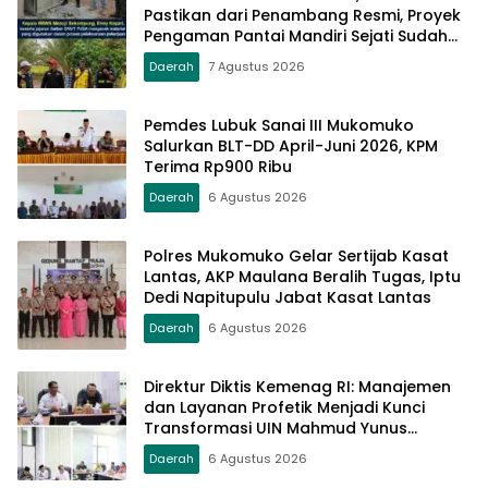
Pastikan dari Penambang Resmi, Proyek
Pengaman Pantai Mandiri Sejati Sudah
Sesuai Spesifikasi
Daerah
7 Agustus 2026
Pemdes Lubuk Sanai III Mukomuko
Salurkan BLT-DD April-Juni 2026, KPM
Terima Rp900 Ribu
Daerah
6 Agustus 2026
Polres Mukomuko Gelar Sertijab Kasat
Lantas, AKP Maulana Beralih Tugas, Iptu
Dedi Napitupulu Jabat Kasat Lantas
Daerah
6 Agustus 2026
Direktur Diktis Kemenag RI: Manajemen
dan Layanan Profetik Menjadi Kunci
Transformasi UIN Mahmud Yunus
Batusangkar Menjadi Kampus
Daerah
6 Agustus 2026
Bereputasi Global