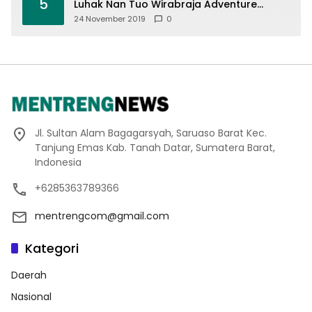
5
Luhak Nan Tuo Wirabraja Adventure
Offroad 2019
24 November 2019
0
Jl. Sultan Alam Bagagarsyah, Saruaso Barat Kec.
Tanjung Emas Kab. Tanah Datar, Sumatera Barat,
Indonesia
+6285363789366
mentrengcom@gmail.com
Kategori
Daerah
Nasional