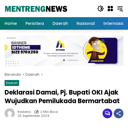
Langsung
ke
konten
Home
Peristiwa
Daerah
Nasional
Internasion
Beranda
Daerah
Daerah
Deklarasi Damai, Pj. Bupati OKI Ajak
Wujudkan Pemilukada Bermartabat
Redaksi
2 Min Baca
25 September 2024