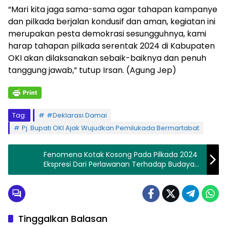
“Mari kita jaga sama-sama agar tahapan kampanye
dan pilkada berjalan kondusif dan aman, kegiatan ini
merupakan pesta demokrasi sesungguhnya, kami
harap tahapan pilkada serentak 2024 di Kabupaten
OKI akan dilaksanakan sebaik-baiknya dan penuh
tanggung jawab,” tutup Irsan. (Agung Jep)
Tag:
#Deklarasi Damai
Pj. Bupati OKI Ajak Wujudkan Pemilukada Bermartabat
Fenomena Kotak Kosong Pada Pilkada 2024
Ekspresi Dari Perlawanan Terhadap Budaya
Politik Yang Tidak Sehat di Indonesia
Tinggalkan Balasan