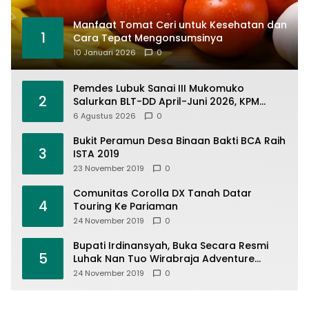
Manfaat Tomat Ceri untuk Kesehatan dan
1
Cara Tepat Mengonsumsinya
10 Januari 2026
0
Pemdes Lubuk Sanai III Mukomuko
2
Salurkan BLT-DD April-Juni 2026, KPM
Terima Rp900 Ribu
6 Agustus 2026
0
Bukit Peramun Desa Binaan Bakti BCA Raih
3
ISTA 2019
23 November 2019
0
Comunitas Corolla DX Tanah Datar
4
Touring Ke Pariaman
24 November 2019
0
Bupati Irdinansyah, Buka Secara Resmi
5
Luhak Nan Tuo Wirabraja Adventure
Offroad 2019
24 November 2019
0