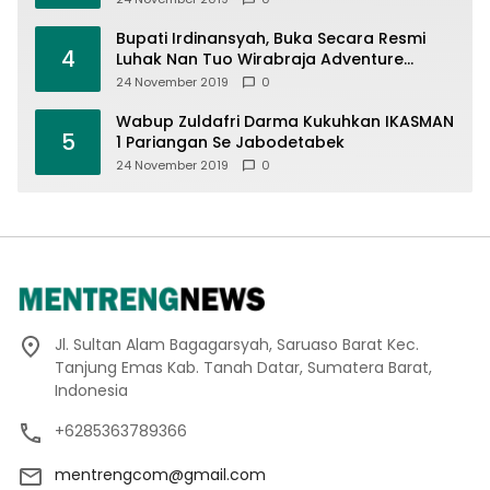
Bupati Irdinansyah, Buka Secara Resmi
4
Luhak Nan Tuo Wirabraja Adventure
Offroad 2019
24 November 2019
0
Wabup Zuldafri Darma Kukuhkan IKASMAN
5
1 Pariangan Se Jabodetabek
24 November 2019
0
Jl. Sultan Alam Bagagarsyah, Saruaso Barat Kec.
Tanjung Emas Kab. Tanah Datar, Sumatera Barat,
Indonesia
+6285363789366
mentrengcom@gmail.com