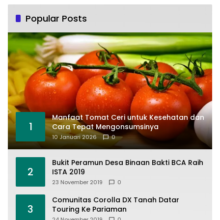
Popular Posts
Manfaat Tomat Ceri untuk Kesehatan dan
1
Cara Tepat Mengonsumsinya
10 Januari 2026
0
Bukit Peramun Desa Binaan Bakti BCA Raih
2
ISTA 2019
23 November 2019
0
Comunitas Corolla DX Tanah Datar
3
Touring Ke Pariaman
24 November 2019
0