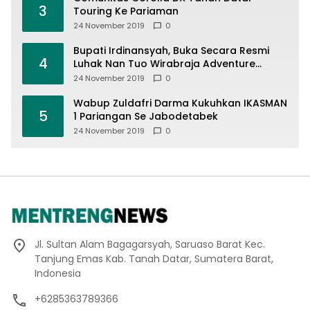
3
Touring Ke Pariaman
24 November 2019
0
Bupati Irdinansyah, Buka Secara Resmi
4
Luhak Nan Tuo Wirabraja Adventure
Offroad 2019
24 November 2019
0
Wabup Zuldafri Darma Kukuhkan IKASMAN
5
1 Pariangan Se Jabodetabek
24 November 2019
0
Jl. Sultan Alam Bagagarsyah, Saruaso Barat Kec.
Tanjung Emas Kab. Tanah Datar, Sumatera Barat,
Indonesia
+6285363789366