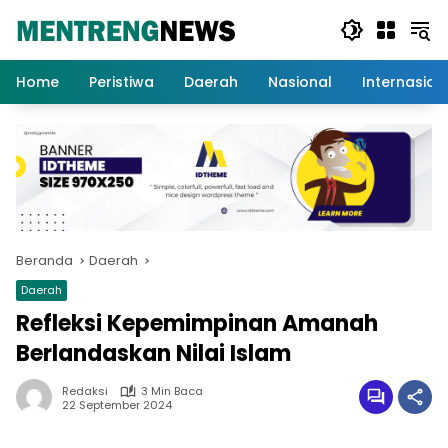
Langsung
ke
konten
Home
Peristiwa
Daerah
Nasional
Internasion
Beranda
Daerah
Daerah
Refleksi Kepemimpinan Amanah
Berlandaskan Nilai Islam
Redaksi
3 Min Baca
22 September 2024