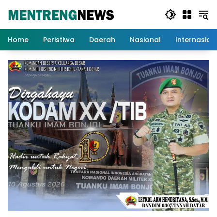
Langsung
ke
konten
Home
Peristiwa
Daerah
Nasional
Internasion