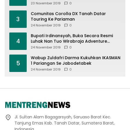
23 November 2019
0
Comunitas Corolla DX Tanah Datar
3
Touring Ke Pariaman
24 November 2019
0
Bupati Irdinansyah, Buka Secara Resmi
4
Luhak Nan Tuo Wirabraja Adventure
Offroad 2019
24 November 2019
0
Wabup Zuldafri Darma Kukuhkan IKASMAN
5
1 Pariangan Se Jabodetabek
24 November 2019
0
Jl. Sultan Alam Bagagarsyah, Saruaso Barat Kec.
Tanjung Emas Kab. Tanah Datar, Sumatera Barat,
Indonesia