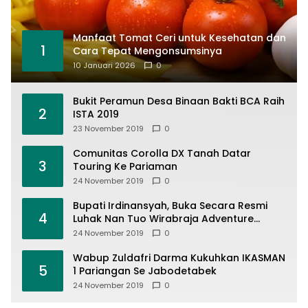
Manfaat Tomat Ceri untuk Kesehatan dan
1
Cara Tepat Mengonsumsinya
10 Januari 2026
0
Bukit Peramun Desa Binaan Bakti BCA Raih
2
ISTA 2019
23 November 2019
0
Comunitas Corolla DX Tanah Datar
3
Touring Ke Pariaman
24 November 2019
0
Bupati Irdinansyah, Buka Secara Resmi
4
Luhak Nan Tuo Wirabraja Adventure
Offroad 2019
24 November 2019
0
Wabup Zuldafri Darma Kukuhkan IKASMAN
5
1 Pariangan Se Jabodetabek
24 November 2019
0