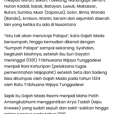
meliputi Gurun, Sukun, Taliwang, Gunungapi, Seram,
Hutan Kadali, Sasak, Batayan, Luwuk, Makassar,
Buton, Sumba, Muar (Saparua), Solor, Bima, Wanda
(Banda), Ambon, Wanin, Seram dan sejumlah daerah
lain yang ketika itu ada di Nusantara
“Aku tak akan mencicipi Palapa”, kata Gajah Mada
bersumpah, hingga kemudian dikenal dengan
“Sumpah Palapa” sampai sekarang. Syahdan,
begitulah kisahnya, setelah Ibu Suri Gayatri
meninggal (1331) Tribhuwana Wijaya Tunggadewi
menjadi Rani Kahuripan (pelaksana tugas
pemerintahan Majapahit) setelah Seta dan Sadeng
bisa ditumpas oleh Gajah Mada pada tahun 1334
oleh Ratu Tribhuana Wijaya Tunggadewi
Sejak itu Gajah Mada Resmi menjadi Maha Patih
Amangkubhumi menggantikan Arya Tadah (Mpu
Krewes) yang sudah sepuh dan sakit-sakitan hingga