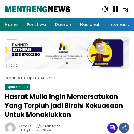
Langsung
ke
konten
Home
Peristiwa
Daerah
Nasional
Internasion
Beranda
Opini / Artikel
Opini / Artikel
Hasrat Mulia Ingin Memersatukan
Yang Terpiuh jadi Birahi Kekuasaan
Untuk Menaklukkan
Redaksi
3 Min Baca
18 September 2024