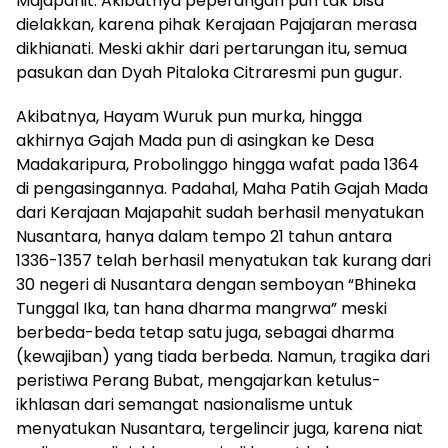
Majapahit. Akibatnya peperangan pun tak bisa
dielakkan, karena pihak Kerajaan Pajajaran merasa
dikhianati. Meski akhir dari pertarungan itu, semua
pasukan dan Dyah Pitaloka Citraresmi pun gugur.
Akibatnya, Hayam Wuruk pun murka, hingga
akhirnya Gajah Mada pun di asingkan ke Desa
Madakaripura, Probolinggo hingga wafat pada 1364
di pengasingannya. Padahal, Maha Patih Gajah Mada
dari Kerajaan Majapahit sudah berhasil menyatukan
Nusantara, hanya dalam tempo 21 tahun antara
1336-1357 telah berhasil menyatukan tak kurang dari
30 negeri di Nusantara dengan semboyan “Bhineka
Tunggal Ika, tan hana dharma mangrwa” meski
berbeda-beda tetap satu juga, sebagai dharma
(kewajiban) yang tiada berbeda. Namun, tragika dari
peristiwa Perang Bubat, mengajarkan ketulus-
ikhlasan dari semangat nasionalisme untuk
menyatukan Nusantara, tergelincir juga, karena niat