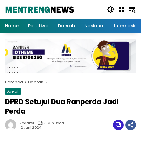
Langsung
ke
konten
Home
Peristiwa
Daerah
Nasional
Internasion
Beranda
Daerah
Daerah
DPRD Setujui Dua Ranperda Jadi
Perda
Redaksi
3 Min Baca
12 Juni 2024