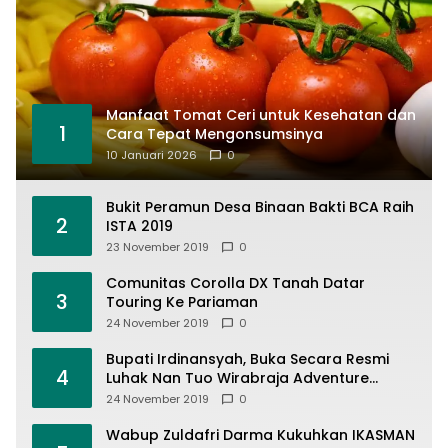
Manfaat Tomat Ceri untuk Kesehatan dan
1
Cara Tepat Mengonsumsinya
10 Januari 2026
0
Bukit Peramun Desa Binaan Bakti BCA Raih
2
ISTA 2019
23 November 2019
0
Comunitas Corolla DX Tanah Datar
3
Touring Ke Pariaman
24 November 2019
0
Bupati Irdinansyah, Buka Secara Resmi
4
Luhak Nan Tuo Wirabraja Adventure
Offroad 2019
24 November 2019
0
Wabup Zuldafri Darma Kukuhkan IKASMAN