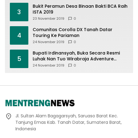
Sesuai Spesifikasi
Bukit Peramun Desa Binaan Bakti BCA Raih
3
ISTA 2019
23 November 2019
0
Comunitas Corolla DX Tanah Datar
4
Touring Ke Pariaman
24 November 2019
0
Bupati Irdinansyah, Buka Secara Resmi
5
Luhak Nan Tuo Wirabraja Adventure
Offroad 2019
24 November 2019
0
Jl. Sultan Alam Bagagarsyah, Saruaso Barat Kec.
Tanjung Emas Kab. Tanah Datar, Sumatera Barat,
Indonesia