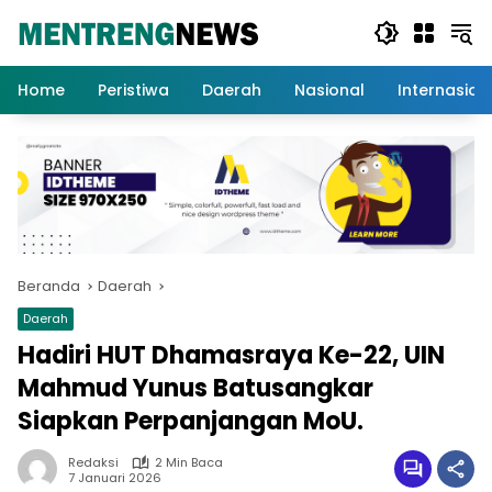
Langsung
ke
konten
Home
Peristiwa
Daerah
Nasional
Internasion
Beranda
Daerah
Daerah
Hadiri HUT Dhamasraya Ke-22, UIN
Mahmud Yunus Batusangkar
Siapkan Perpanjangan MoU.
Redaksi
2 Min Baca
7 Januari 2026