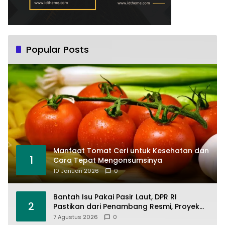
Popular Posts
Manfaat Tomat Ceri untuk Kesehatan dan
1
Cara Tepat Mengonsumsinya
10 Januari 2026
0
Bantah Isu Pakai Pasir Laut, DPR RI
2
Pastikan dari Penambang Resmi, Proyek
Pengaman Pantai Mandiri Sejati Sudah
7 Agustus 2026
0