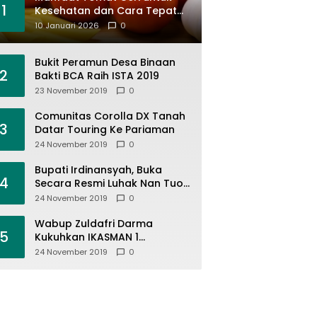
1
Kesehatan dan Cara Tepat
Mengonsumsinya
10 Januari 2026
0
Bukit Peramun Desa Binaan
2
Bakti BCA Raih ISTA 2019
23 November 2019
0
Comunitas Corolla DX Tanah
3
Datar Touring Ke Pariaman
24 November 2019
0
Bupati Irdinansyah, Buka
4
Secara Resmi Luhak Nan Tuo
Wirabraja Adventure Offroad
24 November 2019
0
2019
Wabup Zuldafri Darma
5
Kukuhkan IKASMAN 1
Pariangan Se Jabodetabek
24 November 2019
0