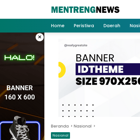
Langsung
ke
konten
Home
Peristiwa
Daerah
Nasi
×
Beranda
Nasional
Nasional