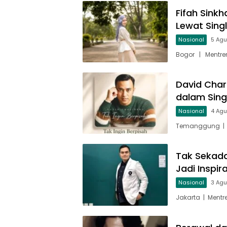
Fifah Sinkh
Lewat Sing
Nasional
5 Ag
Bogor | Mentren
David Char
dalam Singl
Nasional
4 Ag
Temanggung | M
Tak Sekada
Jadi Inspir
Nasional
3 Ag
Jakarta | Mentr