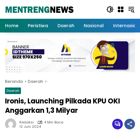
Langsung
ke
konten
Home
Peristiwa
Daerah
Nasional
Internasion
Beranda
Daerah
Daerah
Ironis, Launching Pilkada KPU OKI
Anggarkan 1,3 Milyar
Redaksi
4 Min Baca
12 Juni 2024