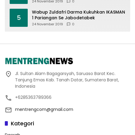
Offroad 2019
24 November 2019
0
Wabup Zuldafri Darma Kukuhkan IKASMAN
5
1 Pariangan Se Jabodetabek
24 November 2019
0
Jl. Sultan Alam Bagagarsyah, Saruaso Barat Kec.
Tanjung Emas Kab. Tanah Datar, Sumatera Barat,
Indonesia
+6285363789366
mentrengcom@gmail.com
Kategori
Daerah