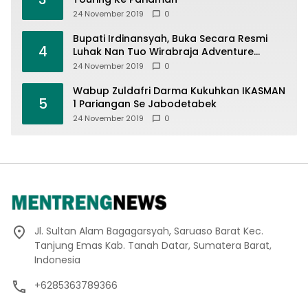
24 November 2019
0
Bupati Irdinansyah, Buka Secara Resmi
4
Luhak Nan Tuo Wirabraja Adventure
Offroad 2019
24 November 2019
0
Wabup Zuldafri Darma Kukuhkan IKASMAN
5
1 Pariangan Se Jabodetabek
24 November 2019
0
Jl. Sultan Alam Bagagarsyah, Saruaso Barat Kec.
Tanjung Emas Kab. Tanah Datar, Sumatera Barat,
Indonesia
+6285363789366