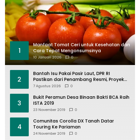
Manfaat Tomat Ceri untuk Kesehatan dan
1
Cara Tepat Mengonsumsinya
10 Januari 2026
0
Bantah Isu Pakai Pasir Laut, DPR RI
2
Pastikan dari Penambang Resmi, Proyek
Pengaman Pantai Mandiri Sejati Sudah
7 Agustus 2026
0
Sesuai Spesifikasi
Bukit Peramun Desa Binaan Bakti BCA Raih
3
ISTA 2019
23 November 2019
0
Comunitas Corolla DX Tanah Datar
4
Touring Ke Pariaman
24 November 2019
0