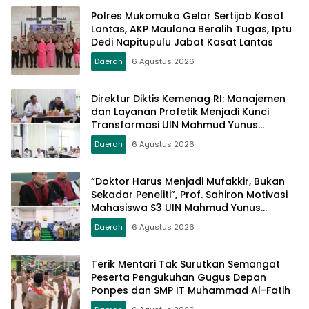
Polres Mukomuko Gelar Sertijab Kasat
Lantas, AKP Maulana Beralih Tugas, Iptu
Dedi Napitupulu Jabat Kasat Lantas
Daerah
6 Agustus 2026
Direktur Diktis Kemenag RI: Manajemen
dan Layanan Profetik Menjadi Kunci
Transformasi UIN Mahmud Yunus
Batusangkar Menjadi Kampus
Daerah
6 Agustus 2026
Bereputasi Global
“Doktor Harus Menjadi Mufakkir, Bukan
Sekadar Peneliti”, Prof. Sahiron Motivasi
Mahasiswa S3 UIN Mahmud Yunus
Batusangkar
Daerah
6 Agustus 2026
Terik Mentari Tak Surutkan Semangat
Peserta Pengukuhan Gugus Depan
Ponpes dan SMP IT Muhammad Al-Fatih