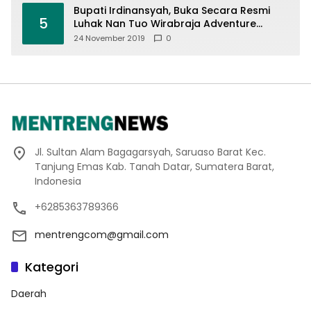
Bupati Irdinansyah, Buka Secara Resmi
5
Luhak Nan Tuo Wirabraja Adventure
Offroad 2019
24 November 2019
0
Jl. Sultan Alam Bagagarsyah, Saruaso Barat Kec.
Tanjung Emas Kab. Tanah Datar, Sumatera Barat,
Indonesia
+6285363789366
mentrengcom@gmail.com
Kategori
Daerah