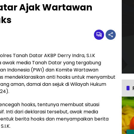
atar Ajak Wartawan
aks
lres Tanah Datar AKBP Derry Indra, S.I.K
 awak media Tanah Datar yang tergabung
wan Indonesia (PWI) dan Komite Wartawan
igus mendeklarasikan anti hoaks untuk menyambut
yang aman, damai dan sejuk di Wilayah Hukum
24).
ncegah hoaks, tentunya membuat situasi
f. Inti dari deklarasi tersebut, awak media
bentuk berita hoaks dan menyampaikan berita
.I.K.