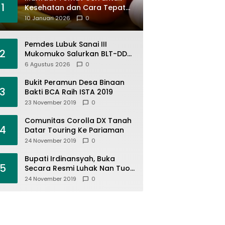
1
Kesehatan dan Cara Tepat
Mengonsumsinya
10 Januari 2026
0
Pemdes Lubuk Sanai III
2
Mukomuko Salurkan BLT-DD
April-Juni 2026, KPM Terima
6 Agustus 2026
0
Rp900 Ribu
Bukit Peramun Desa Binaan
3
Bakti BCA Raih ISTA 2019
23 November 2019
0
Comunitas Corolla DX Tanah
4
Datar Touring Ke Pariaman
24 November 2019
0
Bupati Irdinansyah, Buka
5
Secara Resmi Luhak Nan Tuo
Wirabraja Adventure Offroad
24 November 2019
0
2019