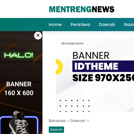
Langsung
ke
konten
Home
Peristiwa
Daerah
Nasi
×
Beranda
Daerah
Daerah