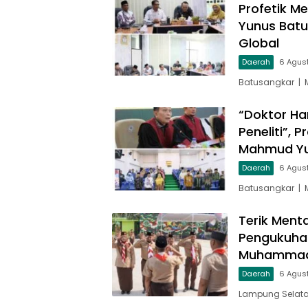
Profetik M
Yunus Batu
Global
Daerah
6 Agus
Batusangkar | 
“Doktor Ha
Peneliti”, 
Mahmud Yu
Daerah
6 Agus
Batusangkar | 
Terik Ment
Pengukuha
Muhammad 
Daerah
6 Agus
Lampung Selata