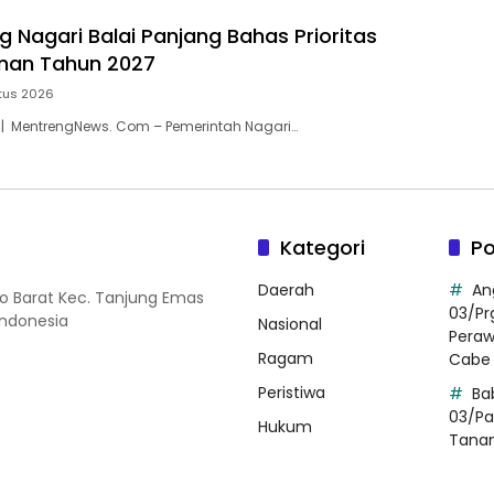
 Nagari Balai Panjang Bahas Prioritas
an Tahun 2027
tus 2026
 | MentrengNews. Com – Pemerintah Nagari…
Kategori
Po
Daerah
An
so Barat Kec. Tanjung Emas
03/Pr
Indonesia
Nasional
Pera
Ragam
Cabe 
Peristiwa
Ba
03/Pa
Hukum
Tana