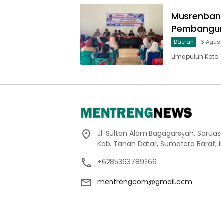
Musrenbang
Pembangun
Daerah
6 Agus
Limapuluh Kota
Jl. Sultan Alam Bagagarsyah, Sarua
Kab. Tanah Datar, Sumatera Barat, 
+6285363789366
mentrengcom@gmail.com