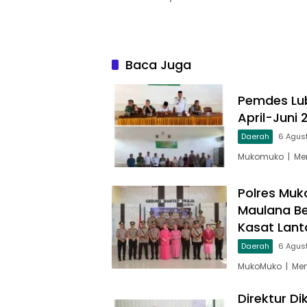
Baca Juga
Pemdes Lub
April-Juni
Daerah
6 Agus
Mukomuko | Men
Polres Muk
Maulana Be
Kasat Lant
Daerah
6 Agus
MukoMuko | Men
Direktur D