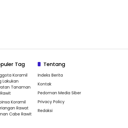
puler Tag
Tentang
ggota Koramil
Indeks Berita
g Lakukan
Kontak
watan Tanaman
Pedoman Media Siber
Rawit
Privacy Policy
binsa Koramil
riangan Rawat
Redaksi
man Cabe Rawit