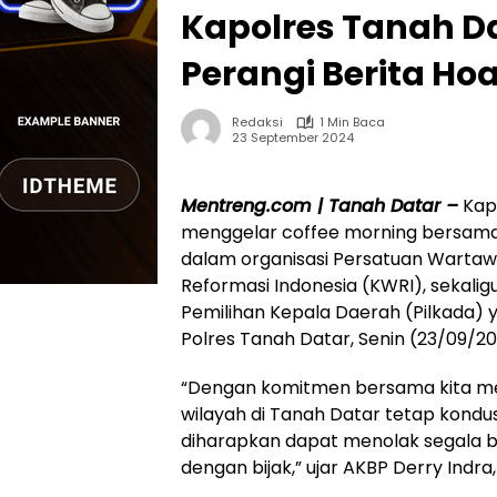
Kapolres Tanah D
Perangi Berita Ho
Redaksi
1 Min Baca
23 September 2024
Mentreng.com | Tanah Datar –
Kapo
menggelar coffee morning bersama
dalam organisasi Persatuan Warta
Reformasi Indonesia (KWRI), sekal
Pemilihan Kepala Daerah (Pilkada) 
Polres Tanah Datar, Senin (23/09/20
“Dengan komitmen bersama kita me
wilayah di Tanah Datar tetap kondusi
diharapkan dapat menolak segala 
dengan bijak,” ujar AKBP Derry Indra, S