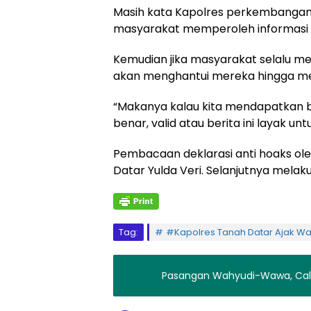
Masih kata Kapolres perkembangan 
masyarakat memperoleh informasi d
Kemudian jika masyarakat selalu m
akan menghantui mereka hingga me
“Makanya kalau kita mendapatkan ber
benar, valid atau berita ini layak un
Pembacaan deklarasi anti hoaks ol
Datar Yulda Veri. Selanjutnya mela
Tag:
#Kapolres Tanah Datar Ajak Wa
Pasangan Wahyudi-Wawa, Calon