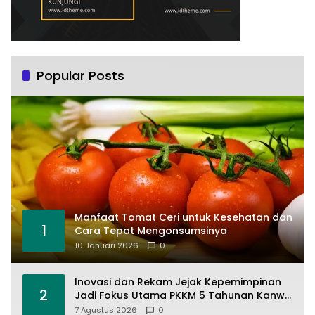
Popular Posts
Manfaat Tomat Ceri untuk Kesehatan dan
1
Cara Tepat Mengonsumsinya
10 Januari 2026
0
Inovasi dan Rekam Jejak Kepemimpinan
2
Jadi Fokus Utama PKKM 5 Tahunan Kanwil
Kemenag Sumbar di MAN 1 Solok
7 Agustus 2026
0