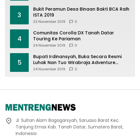
Bukit Peramun Desa Binaan Bakti BCA Raih
3
ISTA 2019
23 November 2019
0
Comunitas Corolla DX Tanah Datar
4
Touring Ke Pariaman
24 November 2019
0
Bupati Irdinansyah, Buka Secara Resmi
5
Luhak Nan Tuo Wirabraja Adventure
Offroad 2019
24 November 2019
0
Jl. Sultan Alam Bagagarsyah, Saruaso Barat Kec.
Tanjung Emas Kab. Tanah Datar, Sumatera Barat,
Indonesia