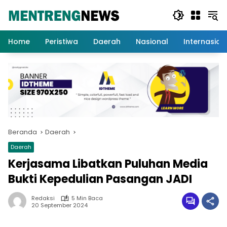
Langsung
ke
konten
Home
Peristiwa
Daerah
Nasional
Internasion
Beranda
Daerah
Daerah
Kerjasama Libatkan Puluhan Media
Bukti Kepedulian Pasangan JADI
Redaksi
5 Min Baca
20 September 2024