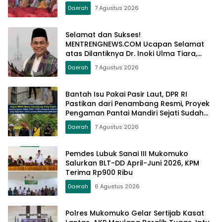
Daerah
7 Agustus 2026
Selamat dan Sukses!
MENTRENGNEWS.COM Ucapan Selamat
atas Dilantiknya Dr. Inoki Ulma Tiara,
S.Sos., M.Pd., sebagai Dirut PDAM Tirta
Daerah
7 Agustus 2026
Alami Batusangkar
Bantah Isu Pakai Pasir Laut, DPR RI
Pastikan dari Penambang Resmi, Proyek
Pengaman Pantai Mandiri Sejati Sudah
Sesuai Spesifikasi
Daerah
7 Agustus 2026
Pemdes Lubuk Sanai III Mukomuko
Salurkan BLT-DD April-Juni 2026, KPM
Terima Rp900 Ribu
Daerah
6 Agustus 2026
Polres Mukomuko Gelar Sertijab Kasat