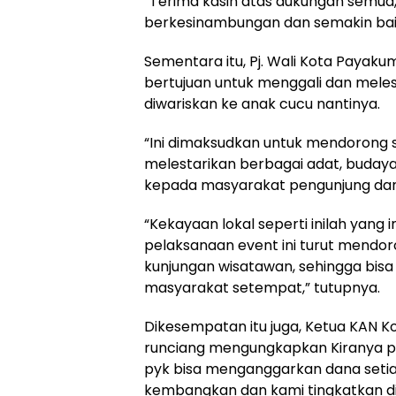
“Terima kasih atas dukungan semua
berkesinambungan dan semakin baik
Sementara itu, Pj. Wali Kota Payak
bertujuan untuk menggali dan melest
diwariskan ke anak cucu nantinya.
“Ini dimaksudkan untuk mendorong 
melestarikan berbagai adat, budaya 
kepada masyarakat pengunjung dan d
“Kekayaan lokal seperti inilah yang 
pelaksanaan event ini turut mendor
kunjungan wisatawan, sehingga bi
masyarakat setempat,” tutupnya.
Dikesempatan itu juga, Ketua KAN K
runciang mengungkapkan Kiranya pe
pyk bisa menganggarkan dana setiap
kembangkan dan kami tingkatkan di 