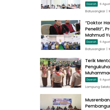
Daerah
6 Agus
Batusangkar | 
“Doktor Ha
Peneliti”, 
Mahmud Yu
Daerah
6 Agus
Batusangkar | 
Terik Ment
Pengukuha
Muhammad 
Daerah
6 Agus
Lampung Selata
Musrenbang
Pembangun