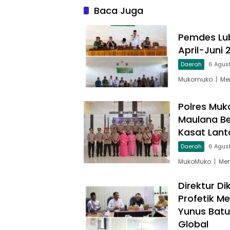
Baca Juga
Pemdes Lub
April-Juni
Daerah
6 Agus
Mukomuko | Men
Polres Muk
Maulana Be
Kasat Lant
Daerah
6 Agus
MukoMuko | Men
Direktur D
Profetik M
Yunus Batu
Global