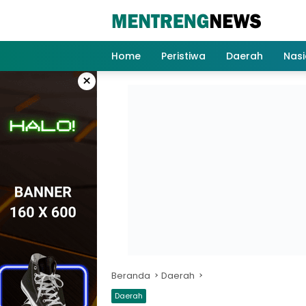
Langsung
ke
konten
Home
Peristiwa
Daerah
Nasi
×
Beranda
Daerah
Daerah