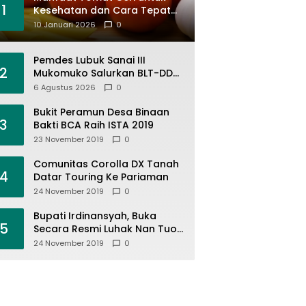
1
Kesehatan dan Cara Tepat
Mengonsumsinya
10 Januari 2026
0
Pemdes Lubuk Sanai III
2
Mukomuko Salurkan BLT-DD
April-Juni 2026, KPM Terima
6 Agustus 2026
0
Rp900 Ribu
Bukit Peramun Desa Binaan
3
Bakti BCA Raih ISTA 2019
23 November 2019
0
Comunitas Corolla DX Tanah
4
Datar Touring Ke Pariaman
24 November 2019
0
Bupati Irdinansyah, Buka
5
Secara Resmi Luhak Nan Tuo
Wirabraja Adventure Offroad
24 November 2019
0
2019