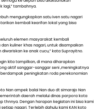
, semoga ke depan bisa dilaksanakan
 lagi,” tambahnya.
umbuh mengungkapkan satu iven satu nagari
arikan kembali kearifan lokal yang bisa
seluruh elemen masyarakat kembali
dan kuliner khas nagari, untuk disampaikan
iwariskan ke anak cucu,” kata Suprayitno.
ingin kita tampilkan, di mana diharapkan
ong aktif sanggar-sanggar seni ,meningkatnya
sa berdampak peningkatan roda perekonomian
oto Nan ampek balai Nan duo dt simarajo Nan
merintah daerah melalui dinas parpora kota
 thnnya. Dengan harapan kegiatan ini bisa kami
setiap nagari. Terlebih dahulu kami KAN koto