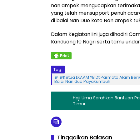
nan ampek mengucapkan terimakasih
yang telah mensupport penuh acara i
di balai Nan Duo koto Nan ampek tuk
Dalam Kegiatan iini juga dihadiri C
Kanduang 10 Nagri serta tamu undan
Tag:
#Ketua LKAAM YB Dt Parmato Alam Berik
Balai Nan duo Payakumbuh
Haji Uma Serahkan Bantuan P
Timur
Tinggalkan Balasan