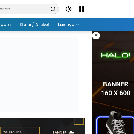
agam
Opini / Artikel
Lainnya
×