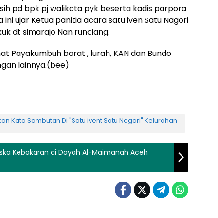
 pd bpk pj walikota pyk beserta kadis parpora
ni ujar Ketua panitia acara satu iven Satu Nagori
uk dt simarajo Nan runciang.
amat Payakumbuh barat , lurah, KAN dan Bundo
gan lainnya.(bee)
an Kata Sambutan Di "Satu ivent Satu Nagari" Kelurahan
aska Kebakaran di Dayah Al-Maimanah Aceh