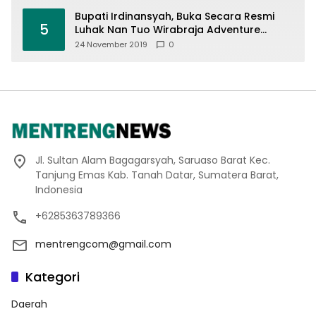
Bupati Irdinansyah, Buka Secara Resmi
5
Luhak Nan Tuo Wirabraja Adventure
Offroad 2019
24 November 2019
0
Jl. Sultan Alam Bagagarsyah, Saruaso Barat Kec.
Tanjung Emas Kab. Tanah Datar, Sumatera Barat,
Indonesia
+6285363789366
mentrengcom@gmail.com
Kategori
Daerah