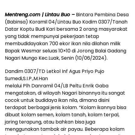
Mentreng.com | Lintau Buo –
Bintara Pembina Desa
(Babinsa) Koramil 04/Lintau Buo Kodim 0307/Tanah
Datar Koptu Budi Kari bersama 2 orang masyarakat
yang tidak mempunyai pekerjaan tetap
membudidayakan 700 ekor ikan nila dilahan milik
Bapak Wesmar seluas 10×10 di Jorong Balai Gadang
Nagari Mungo Kec.Luak, Senin (10/06/2024).
Dandim 0307/TD Letkol Inf Agus Priyo Pujo
Sumedi,S.I.P.,M.Han
melalui Plh Danramil 04/LB Peltu Enrik Gaba
mengatakan, di wilayah Nagari binannya itu sangat
cocok untuk budidaya ikan nila, dimana disini
terdapat berbagai jenis kolam. “Kolam ikannya bisa
dibuat kolam semen, kolam tanah, kolam terpal,
jaring terapung, atau bahkan bisa juga
menggunakan tambak air payau. Beberapa kolam