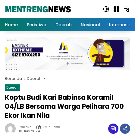
Langsung
ke
konten
Home
Peristiwa
Daerah
Nasional
Internasion
Beranda
Daerah
Daerah
Koptu Budi Kari Babinsa Koramil
04/LB Bersama Warga Pelihara 700
Ekor Ikan Nila
Redaksi
1 Min Baca
10 Juni 2024