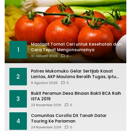
Manfaat Tomat Ceri untuk Kesehatan dan
1
Cara Tepat Mengonsumsinya
10 Januari 2026
0
Polres Mukomuko Gelar Sertijab Kasat
2
Lantas, AKP Maulana Beralih Tugas, Iptu
Dedi Napitupulu Jabat Kasat Lantas
6 Agustus 2026
0
Bukit Peramun Desa Binaan Bakti BCA Raih
3
ISTA 2019
23 November 2019
0
Comunitas Corolla DX Tanah Datar
4
Touring Ke Pariaman
24 November 2019
0