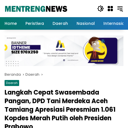
Langsung
ke
konten
Home
Peristiwa
Daerah
Nasional
Internasion
Beranda
Daerah
Daerah
Langkah Cepat Swasembada
Pangan, DPD Tani Merdeka Aceh
Tamiang Apresiasi Peresmian 1.061
Kopdes Merah Putih oleh Presiden
Prabowo