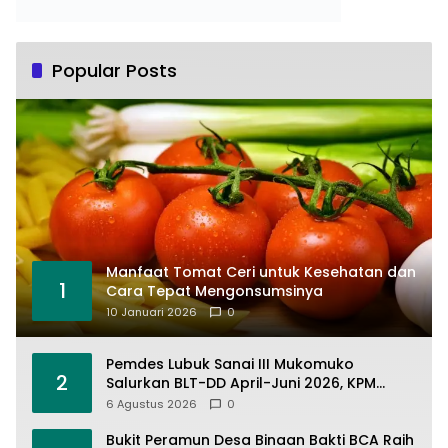
Popular Posts
Manfaat Tomat Ceri untuk Kesehatan dan
1
Cara Tepat Mengonsumsinya
10 Januari 2026
0
Pemdes Lubuk Sanai III Mukomuko
2
Salurkan BLT-DD April-Juni 2026, KPM
Terima Rp900 Ribu
6 Agustus 2026
0
Bukit Peramun Desa Binaan Bakti BCA Raih