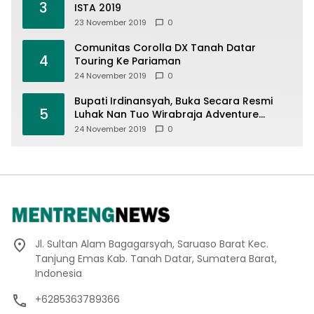
3
ISTA 2019
23 November 2019
0
Comunitas Corolla DX Tanah Datar
4
Touring Ke Pariaman
24 November 2019
0
Bupati Irdinansyah, Buka Secara Resmi
5
Luhak Nan Tuo Wirabraja Adventure
Offroad 2019
24 November 2019
0
Jl. Sultan Alam Bagagarsyah, Saruaso Barat Kec.
Tanjung Emas Kab. Tanah Datar, Sumatera Barat,
Indonesia
+6285363789366