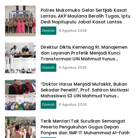
Polres Mukomuko Gelar Sertijab Kasat
Lantas, AKP Maulana Beralih Tugas, Iptu
Dedi Napitupulu Jabat Kasat Lantas
Daerah
6 Agustus 2026
Direktur Diktis Kemenag RI: Manajemen
dan Layanan Profetik Menjadi Kunci
Transformasi UIN Mahmud Yunus
Batusangkar Menjadi Kampus
Daerah
6 Agustus 2026
Bereputasi Global
“Doktor Harus Menjadi Mufakkir, Bukan
Sekadar Peneliti”, Prof. Sahiron Motivasi
Mahasiswa S3 UIN Mahmud Yunus
Batusangkar
Daerah
6 Agustus 2026
Terik Mentari Tak Surutkan Semangat
Peserta Pengukuhan Gugus Depan
Ponpes dan SMP IT Muhammad Al-Fatih