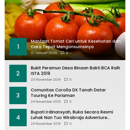
Manfaat Tomat Ceri untuk Kesehatan dan
1
Cara Tepat Mengonsumsinya
10 Januari 2026
0
Bukit Peramun Desa Binaan Bakti BCA Raih
2
ISTA 2019
23 November 2019
0
Comunitas Corolla DX Tanah Datar
3
Touring Ke Pariaman
24 November 2019
0
Bupati Irdinansyah, Buka Secara Resmi
4
Luhak Nan Tuo Wirabraja Adventure
Offroad 2019
24 November 2019
0