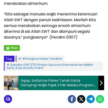
mendoakan almarhum.
“Kita sebagai manusia wajib menerima ketentuan
Allah SWT dengan penuh keikhlasan. Marilah kita
semua mendoakan semoga arwah almarhum
diterima di sisi Allah SWT dan diampuni segala
dosanya,” pungkasnya”. (Pendim 0307)
Tag:
#Penghormatan Terakhir
Dandim 0307/TD Pimpin Upacara Pemakaman Militer
Sertu Zudi Arianto Putra
Sigap, Satlantas Polres Tanah Datar
Dampingi Wajib Pajak STNK Melalui Program
“Polantas Menyapa”