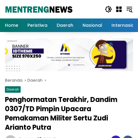
Langsung
ke
konten
Home
Peristiwa
Daerah
Nasional
Internasion
Beranda
Daerah
Daerah
Penghormatan Terakhir, Dandim
0307/TD Pimpin Upacara
Pemakaman Militer Sertu Zudi
Arianto Putra