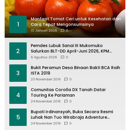
Manfaat Tomat Ceri untuk Kesehatan dan
1
Cara Tepat Mengonsumsinya
10 Januari 2026
0
Pemdes Lubuk Sanai III Mukomuko
2
Salurkan BLT-DD April-Juni 2026, KPM
Terima Rp900 Ribu
6 Agustus 2026
0
Bukit Peramun Desa Binaan Bakti BCA Raih
3
ISTA 2019
23 November 2019
0
Comunitas Corolla DX Tanah Datar
4
Touring Ke Pariaman
24 November 2019
0
Bupati Irdinansyah, Buka Secara Resmi
5
Luhak Nan Tuo Wirabraja Adventure
Offroad 2019
24 November 2019
0