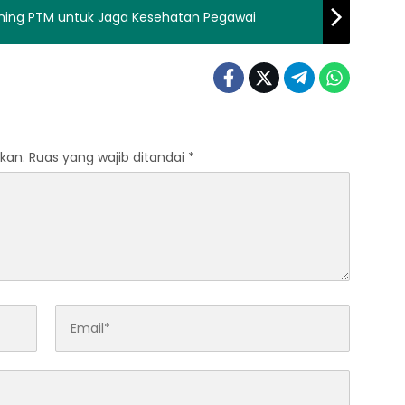
ining PTM untuk Jaga Kesehatan Pegawai
kan.
Ruas yang wajib ditandai
*