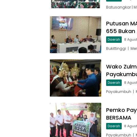
Batusangkar | 
Putusan MA
655 Bukan 
Daerah
8 Agus
Bukittinggi | M
Wako Zulm
Payakumbu
Daerah
8 Agus
Payakumbuh | M
Pemko Pay
BERSAMA
Daerah
8 Agus
Payakumbuh | M