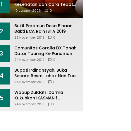
1
Kesehatan dan Cara Tepat
Mengonsumsinya
10 Januari 2026
0
Bukit Peramun Desa Binaan
2
Bakti BCA Raih ISTA 2019
23 November 2019
0
Comunitas Corolla DX Tanah
3
Datar Touring Ke Pariaman
24 November 2019
0
Bupati Irdinansyah, Buka
4
Secara Resmi Luhak Nan Tuo
Wirabraja Adventure Offroad
24 November 2019
0
2019
Wabup Zuldafri Darma
5
Kukuhkan IKASMAN 1
Pariangan Se Jabodetabek
24 November 2019
0