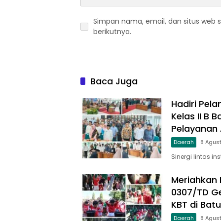
Simpan nama, email, dan situs web 
berikutnya.
Baca Juga
Hadiri Pela
Kelas II B
Pelayanan A
Daerah
8 Agus
Sinergi lintas in
Meriahkan 
0307/TD Ge
KBT di Bat
Daerah
8 Agus