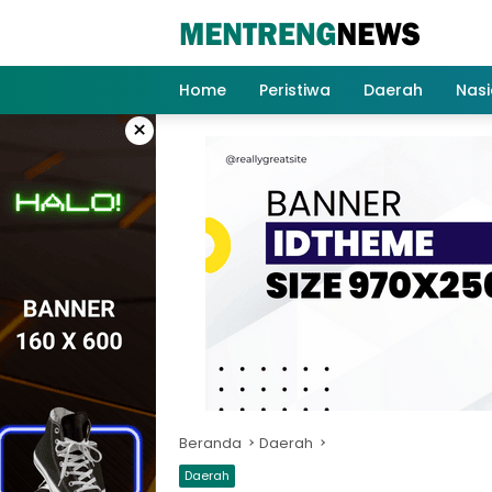
Langsung
ke
konten
Home
Peristiwa
Daerah
Nasi
×
Beranda
Daerah
Daerah