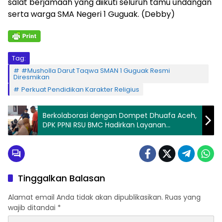
salat berjamaah yang diikuti seluruh tamu undangan
serta warga SMA Negeri 1 Guguak. (Debby)
Tag:
#Musholla Darut Taqwa SMAN 1 Guguak Resmi
Diresmikan
Perkuat Pendidikan Karakter Religius
Berkolaborasi dengan Dompet Dhuafa Aceh,
DPK PPNI RSU BMC Hadirkan Layanan
Kesehatan Untuk Warga Bivak
Tinggalkan Balasan
Alamat email Anda tidak akan dipublikasikan.
Ruas yang
wajib ditandai
*