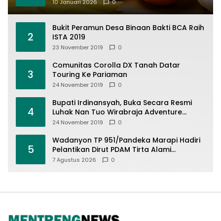
10 Januari 2026
0
Bukit Peramun Desa Binaan Bakti BCA Raih
2
ISTA 2019
23 November 2019
0
Comunitas Corolla DX Tanah Datar
3
Touring Ke Pariaman
24 November 2019
0
Bupati Irdinansyah, Buka Secara Resmi
4
Luhak Nan Tuo Wirabraja Adventure
Offroad 2019
24 November 2019
0
Wadanyon TP 951/Pandeka Marapi Hadiri
5
Pelantikan Dirut PDAM Tirta Alami
Batusangkar, Dukung Sinergi BUMD dan
7 Agustus 2026
0
Keamanan Daerah