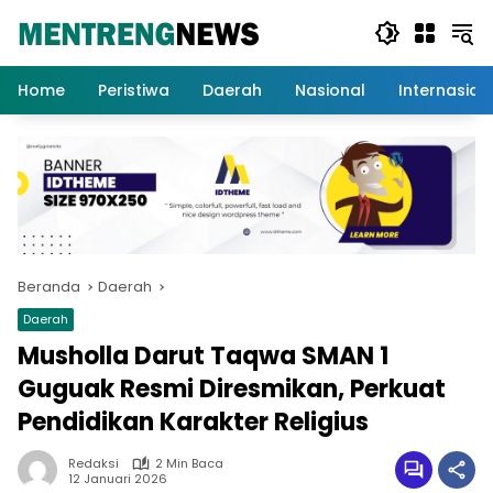
Langsung
ke
konten
Home
Peristiwa
Daerah
Nasional
Internasion
Beranda
Daerah
Daerah
Musholla Darut Taqwa SMAN 1
Guguak Resmi Diresmikan, Perkuat
Pendidikan Karakter Religius
Redaksi
2 Min Baca
12 Januari 2026