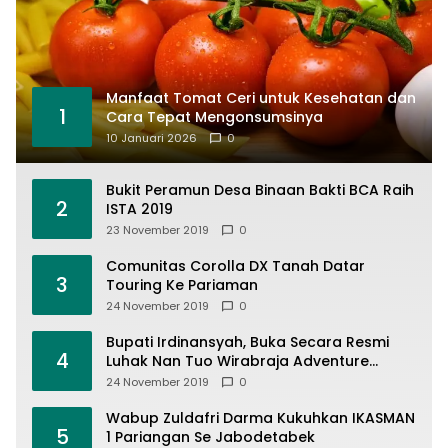
Manfaat Tomat Ceri untuk Kesehatan dan
1
Cara Tepat Mengonsumsinya
10 Januari 2026
0
Bukit Peramun Desa Binaan Bakti BCA Raih
2
ISTA 2019
23 November 2019
0
Comunitas Corolla DX Tanah Datar
3
Touring Ke Pariaman
24 November 2019
0
Bupati Irdinansyah, Buka Secara Resmi
4
Luhak Nan Tuo Wirabraja Adventure
Offroad 2019
24 November 2019
0
Wabup Zuldafri Darma Kukuhkan IKASMAN
5
1 Pariangan Se Jabodetabek