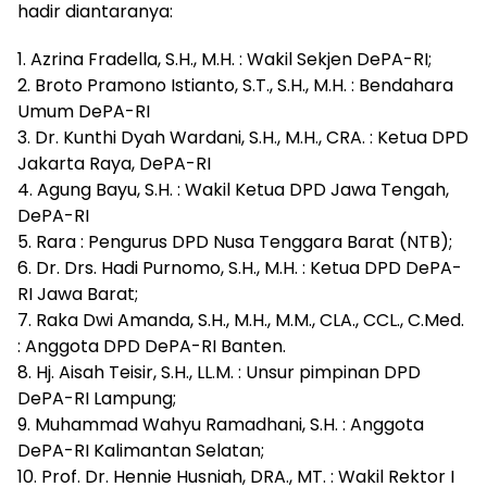
hadir diantaranya:
1. Azrina Fradella, S.H., M.H. : Wakil Sekjen DePA-RI;
2. ⁠Broto Pramono Istianto, S.T., S.H., M.H. : Bendahara
Umum DePA-RI
3. Dr. Kunthi Dyah Wardani, S.H., M.H., CRA. : Ketua DPD
Jakarta Raya, DePA-RI
4. Agung Bayu, S.H. : Wakil Ketua DPD Jawa Tengah,
DePA-RI
5. Rara : Pengurus DPD Nusa Tenggara Barat (NTB);
6. Dr. Drs. Hadi Purnomo, S.H., M.H. : Ketua DPD DePA-
RI Jawa Barat;
7. Raka Dwi Amanda, S.H., M.H., M.M., CLA., CCL., C.Med.
: Anggota DPD DePA-RI Banten.
8. Hj. Aisah Teisir, S.H., LL.M. : Unsur pimpinan DPD
DePA-RI Lampung;
9. Muhammad Wahyu Ramadhani, S.H. : Anggota
DePA-RI Kalimantan Selatan;
10. Prof. Dr. Hennie Husniah, DRA., MT. : Wakil Rektor I