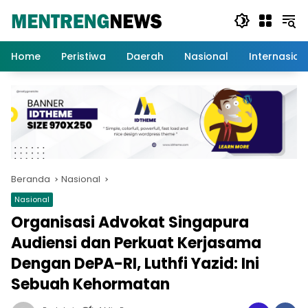
Langsung
ke
konten
Home
Peristiwa
Daerah
Nasional
Internasion
Beranda
Nasional
Nasional
Organisasi Advokat Singapura
Audiensi dan Perkuat Kerjasama
Dengan DePA-RI, Luthfi Yazid: Ini
Sebuah Kehormatan