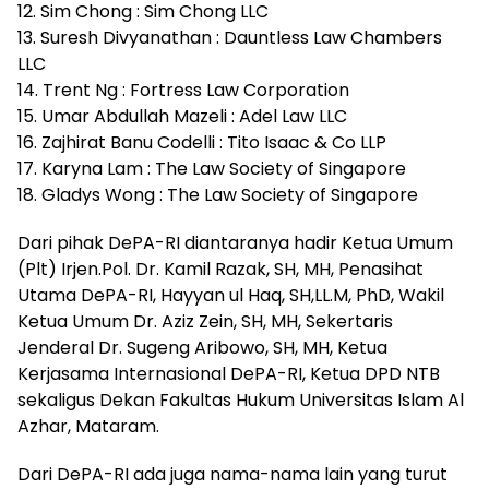
12. Sim Chong : Sim Chong LLC
13. Suresh Divyanathan : Dauntless Law Chambers
LLC
14. Trent Ng : Fortress Law Corporation
15. Umar Abdullah Mazeli : Adel Law LLC
16. Zajhirat Banu Codelli : Tito Isaac & Co LLP
17. Karyna Lam : The Law Society of Singapore
18. Gladys Wong : The Law Society of Singapore
Dari pihak DePA-RI diantaranya hadir Ketua Umum
(Plt) Irjen.Pol. Dr. Kamil Razak, SH, MH, Penasihat
Utama DePA-RI, Hayyan ul Haq, SH,LL.M, PhD, Wakil
Ketua Umum Dr. Aziz Zein, SH, MH, Sekertaris
Jenderal Dr. Sugeng Aribowo, SH, MH, Ketua
Kerjasama Internasional DePA-RI, Ketua DPD NTB
sekaligus Dekan Fakultas Hukum Universitas Islam Al
Azhar, Mataram.
Dari DePA-RI ada juga nama-nama lain yang turut