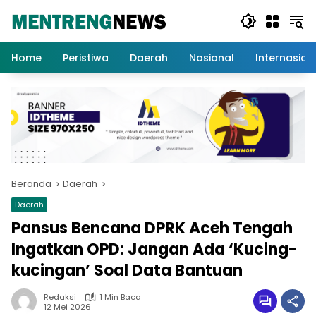
Langsung
ke
konten
Home
Peristiwa
Daerah
Nasional
Internasion
Beranda
Daerah
Daerah
Pansus Bencana DPRK Aceh Tengah
Ingatkan OPD: Jangan Ada ‘Kucing-
kucingan’ Soal Data Bantuan
Redaksi
1 Min Baca
12 Mei 2026