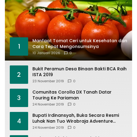
Manfaat Tomat Ceri untuk Kesehatan dan
1
Cara Tepat Mengonsumsinya
10 Januari 2026
0
Bukit Peramun Desa Binaan Bakti BCA Raih
2
ISTA 2019
23 November 2019
0
Comunitas Corolla DX Tanah Datar
3
Touring Ke Pariaman
24 November 2019
0
Bupati Irdinansyah, Buka Secara Resmi
4
Luhak Nan Tuo Wirabraja Adventure
Offroad 2019
24 November 2019
0