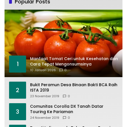
Popular Posts
Manfaat Tomat Ceri untuk Kesehatan dan
1
Cara Tepat Mengonsumsinya
10 Januari 2026
0
Bukit Peramun Desa Binaan Bakti BCA Raih
2
ISTA 2019
23 November 2019
0
Comunitas Corolla DX Tanah Datar
3
Touring Ke Pariaman
24 November 2019
0