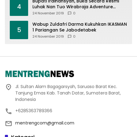
Bupati Irdinansyah, Buka Secara Resmi
4
Luhak Nan Tuo Wirabraja Adventure
Offroad 2019
24 November 2019
0
Wabup Zuldafri Darma Kukuhkan IKASMAN
5
1 Pariangan Se Jabodetabek
24 November 2019
0
Jl. Sultan Alam Bagagarsyah, Saruaso Barat Kec.
Tanjung Emas Kab. Tanah Datar, Sumatera Barat,
Indonesia
+6285363789366
mentrengcom@gmail.com