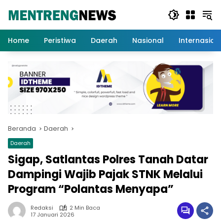
Langsung
ke
konten
Home
Peristiwa
Daerah
Nasional
Internasion
Beranda
Daerah
Daerah
Sigap, Satlantas Polres Tanah Datar
Dampingi Wajib Pajak STNK Melalui
Program “Polantas Menyapa”
Redaksi
2 Min Baca
17 Januari 2026