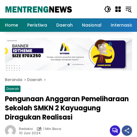
Langsung
ke
konten
Home
Peristiwa
Daerah
Nasional
Internasion
Beranda
Daerah
Daerah
Pengunaan Anggaran Pemeliharaan
Sekolah SMKN 2 Kayuagung
Diragukan Realisasi
Redaksi
1 Min Baca
10 Juni 2024