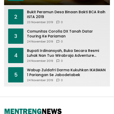
Bukit Peramun Desa Binaan Bakti BCA Raih
2
ISTA 2019
23 November 2019
0
Comunitas Corolla DX Tanah Datar
3
Touring Ke Pariaman
24 November 2019
0
Bupati Irdinansyah, Buka Secara Resmi
4
Luhak Nan Tuo Wirabraja Adventure
Offroad 2019
24 November 2019
0
Wabup Zuldafri Darma Kukuhkan IKASMAN
5
1 Pariangan Se Jabodetabek
24 November 2019
0