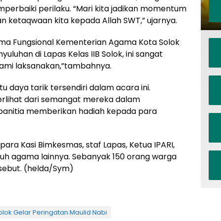
mperbaiki perilaku. “Mari kita jadikan momentum
n ketaqwaan kita kepada Allah SWT,” ujarnya.
ama Fungsional Kementerian Agama Kota Solok
uhan di Lapas Kelas IIB Solok, ini sangat
ami laksanakan,”tambahnya.
 daya tarik tersendiri dalam acara ini.
terlihat dari semangat mereka dalam
 panitia memberikan hadiah kepada para
, para Kasi Bimkesmas, staf Lapas, Ketua IPARI,
uluh agama lainnya. Sebanyak 150 orang warga
sebut. (helda/Sym)
ok Gelar Peringatan Maulid Nabi