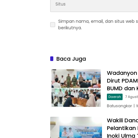
Simpan nama, email, dan situs web 
berikutnya.
Baca Juga
Wadanyon T
Dirut PDAM
BUMD dan 
Daerah
7 Agus
Batusangkar | 
Wakili Dan
Pelantikan
Inoki Ulma 