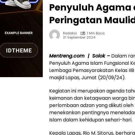
Penyuluh Agama d
Peringatan Mauli
Redaksi
1 Min Baca
21 September 2024
Mentreng.com | Solok –
Dalam ran
Penyuluh Agama Islam Fungsional K
Lembaga Pemasyarakatan Kelas IIB 
masjid Lapas, Jumat (20/09/24).
Kegiatan ini merupakan agenda tah
keimanan dan ketaqwaan warga bina
perlombaan adzan yang diikuti oleh 
menekankan pentingnya meneladani
Islam dalam kehidupan sehari-hari.
Kepala Lapas, Rio M. Sitorus, berhar