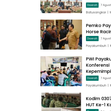
Daerah
7 Agus
Batusangkar | 
Pemko Pay
Horse Raci
Daerah
7 Agus
Payakumbuh | M
PWI Payaku
Konferensi
Kepemimp
Daerah
7 Agus
Payakumbuh | M
Kodim 030
HUT Ke-1 