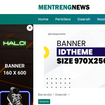
Langsung
ke
konten
Home
Peristiwa
Daerah
Nasi
×
Beranda
Daerah
Daerah