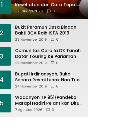
1
Kesehatan dan Cara Tepat
Mengonsumsinya
10 Januari 2026
0
Bukit Peramun Desa Binaan
2
Bakti BCA Raih ISTA 2019
23 November 2019
0
Comunitas Corolla DX Tanah
3
Datar Touring Ke Pariaman
24 November 2019
0
Bupati Irdinansyah, Buka
4
Secara Resmi Luhak Nan Tuo
Wirabraja Adventure Offroad
24 November 2019
0
2019
Wadanyon TP 951/Pandeka
5
Marapi Hadiri Pelantikan Dirut
PDAM Tirta Alami
7 Agustus 2026
0
Batusangkar, Dukung Sinergi
BUMD dan Keamanan Daerah