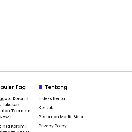
puler Tag
Tentang
ggota Koramil
Indeks Berita
g Lakukan
Kontak
watan Tanaman
Pedoman Media Siber
Rawit
Privacy Policy
binsa Koramil