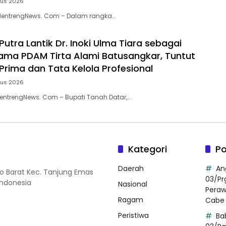
tus 2026
MentrengNews. Com – Dalam rangka…
Putra Lantik Dr. Inoki Ulma Tiara sebagai
tama PDAM Tirta Alami Batusangkar, Tuntut
Prima dan Tata Kelola Profesional
tus 2026
entrengNews. Com – Bupati Tanah Datar,…
Kategori
Po
Daerah
An
so Barat Kec. Tanjung Emas
03/Pr
Indonesia
Nasional
Pera
Ragam
Cabe 
Peristiwa
Ba