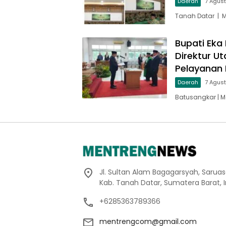
Daerah
7 Agus
Tanah Datar | 
Bupati Eka 
Direktur U
Pelayanan 
Daerah
7 Agus
Batusangkar | M
Jl. Sultan Alam Bagagarsyah, Sarua
Kab. Tanah Datar, Sumatera Barat, 
+6285363789366
mentrengcom@gmail.com