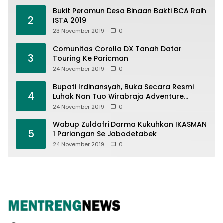
Bukit Peramun Desa Binaan Bakti BCA Raih
2
ISTA 2019
23 November 2019
0
Comunitas Corolla DX Tanah Datar
3
Touring Ke Pariaman
24 November 2019
0
Bupati Irdinansyah, Buka Secara Resmi
4
Luhak Nan Tuo Wirabraja Adventure
Offroad 2019
24 November 2019
0
Wabup Zuldafri Darma Kukuhkan IKASMAN
5
1 Pariangan Se Jabodetabek
24 November 2019
0