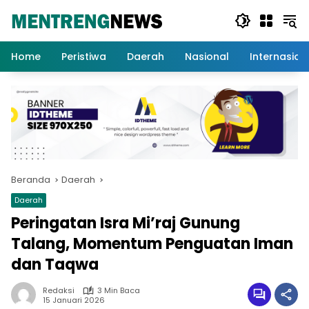
Langsung
ke
konten
Home
Peristiwa
Daerah
Nasional
Internasion
Beranda
Daerah
Daerah
Peringatan Isra Mi’raj Gunung
Talang, Momentum Penguatan Iman
dan Taqwa
Redaksi
3 Min Baca
15 Januari 2026