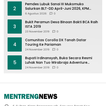
Pemdes Lubuk Sanai III Mukomuko
2
Salurkan BLT-DD April-Juni 2026, KPM
Terima Rp900 Ribu
6 Agustus 2026
0
Bukit Peramun Desa Binaan Bakti BCA Raih
3
ISTA 2019
23 November 2019
0
Comunitas Corolla DX Tanah Datar
4
Touring Ke Pariaman
24 November 2019
0
Bupati Irdinansyah, Buka Secara Resmi
5
Luhak Nan Tuo Wirabraja Adventure
Offroad 2019
24 November 2019
0