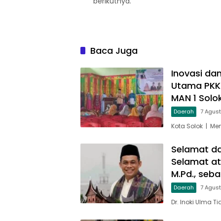
berikutnya.
Baca Juga
Inovasi da
Utama PKK
MAN 1 Solo
Daerah
7 Agus
Kota Solok | Me
Selamat d
Selamat ata
M.Pd., seb
Daerah
7 Agus
Dr. Inoki Ulma T