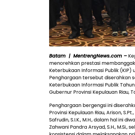
Batam | MentrengNews.com –
Kep
menorehkan prestasi membanggaka
Keterbukaan Informasi Publik (KIP) 
Penghargaan tersebut diserahkan 
Keterbukaan Informasi Publik Tahun 
Gubernur Provinsi Kepulauan Riau, T
Penghargaan bergengsi ini diserahka
Provinsi Kepulauan Riau, Arison, S.Pt.
Safrudin, S.I.K., M.H., dalam hal ini 
Zahwani Pandra Arsyad, S.H., M.Si.,
konsistensi dalam melaksanakan pri