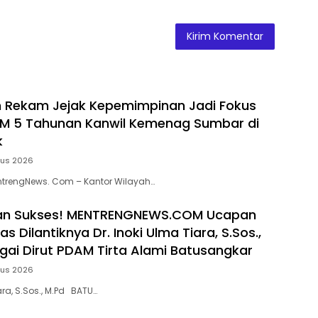
n Rekam Jejak Kepemimpinan Jadi Fokus
M 5 Tahunan Kanwil Kemenag Sumbar di
k
tus 2026
ntrengNews. Com – Kantor Wilayah…
an Sukses! MENTRENGNEWS.COM Ucapan
s Dilantiknya Dr. Inoki Ulma Tiara, S.Sos.,
agai Dirut PDAM Tirta Alami Batusangkar
tus 2026
iara, S.Sos., M.Pd BATU…