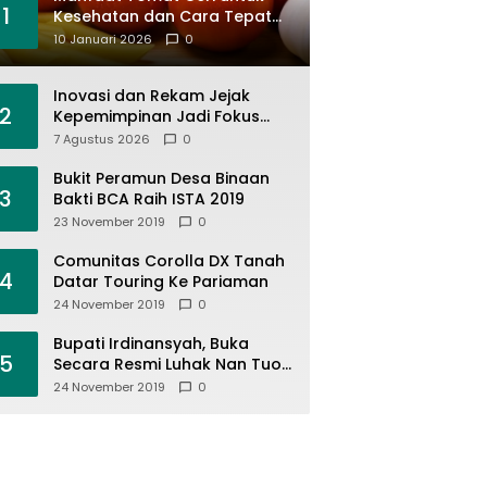
1
Kesehatan dan Cara Tepat
Mengonsumsinya
10 Januari 2026
0
Inovasi dan Rekam Jejak
2
Kepemimpinan Jadi Fokus
Utama PKKM 5 Tahunan
7 Agustus 2026
0
Kanwil Kemenag Sumbar di
MAN 1 Solok
Bukit Peramun Desa Binaan
3
Bakti BCA Raih ISTA 2019
23 November 2019
0
Comunitas Corolla DX Tanah
4
Datar Touring Ke Pariaman
24 November 2019
0
Bupati Irdinansyah, Buka
5
Secara Resmi Luhak Nan Tuo
Wirabraja Adventure Offroad
24 November 2019
0
2019