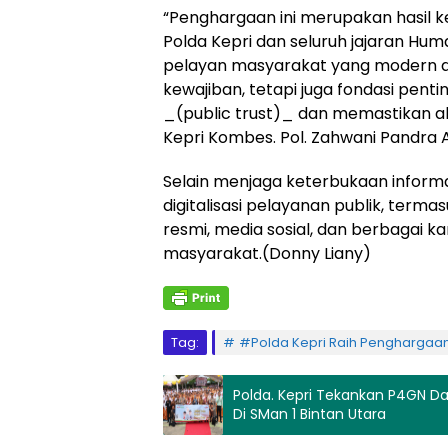
“Penghargaan ini merupakan hasil ker
Polda Kepri dan seluruh jajaran Hu
pelayan masyarakat yang modern d
kewajiban, tetapi juga fondasi pen
_(public trust)_ dan memastikan aku
Kepri Kombes. Pol. Zahwani Pandra Ars
Selain menjaga keterbukaan informa
digitalisasi pelayanan publik, terma
resmi, media sosial, dan berbagai k
masyarakat.(Donny Liany)
Tag:
#Polda Kepri Raih Penghargaan
Polda. Kepri Tekankan P4GN D
Di SMan 1 Bintan Utara