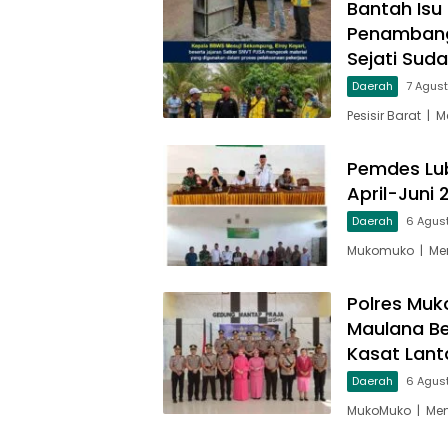
Bantah Isu 
Penambang
Sejati Suda
Daerah
7 Agus
Pesisir Barat | 
Pemdes Lub
April-Juni
Daerah
6 Agus
Mukomuko | Men
Polres Muk
Maulana Be
Kasat Lant
Daerah
6 Agus
MukoMuko | Men