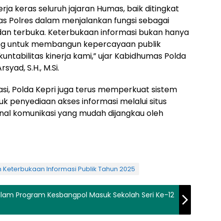
ja keras seluruh jajaran Humas, baik ditingkat
mas Polres dalam menjalankan fungsi sebagai
an terbuka. Keterbukaan informasi bukan hanya
ting untuk membangun kepercayaan publik
ntabilitas kinerja kami,” ujar Kabidhumas Polda
yad, S.H., M.Si.
si, Polda Kepri juga terus memperkuat sistem
suk penyediaan akses informasi melalui situs
anal komunikasi yang mudah dijangkau oleh
 Keterbukaan Informasi Publik Tahun 2025
alam Program Kesbangpol Masuk Sekolah Seri Ke-12