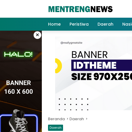
Langsung
ke
konten
Home
Peristiwa
Daerah
Nasi
×
Beranda
Daerah
Daerah