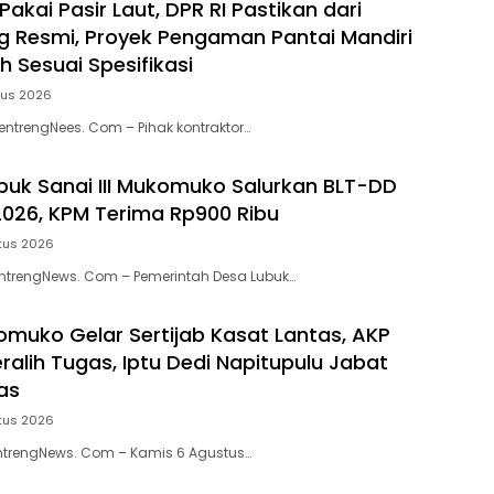
Pakai Pasir Laut, DPR RI Pastikan dari
 Resmi, Proyek Pengaman Pantai Mandiri
h Sesuai Spesifikasi
tus 2026
MentrengNees. Com – Pihak kontraktor…
uk Sanai III Mukomuko Salurkan BLT-DD
 2026, KPM Terima Rp900 Ribu
tus 2026
trengNews. Com – Pemerintah Desa Lubuk…
omuko Gelar Sertijab Kasat Lantas, AKP
ralih Tugas, Iptu Dedi Napitupulu Jabat
as
tus 2026
trengNews. Com – Kamis 6 Agustus…