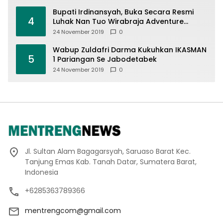
Bupati Irdinansyah, Buka Secara Resmi
4
Luhak Nan Tuo Wirabraja Adventure
Offroad 2019
24 November 2019
0
Wabup Zuldafri Darma Kukuhkan IKASMAN
5
1 Pariangan Se Jabodetabek
24 November 2019
0
Jl. Sultan Alam Bagagarsyah, Saruaso Barat Kec.
Tanjung Emas Kab. Tanah Datar, Sumatera Barat,
Indonesia
+6285363789366
mentrengcom@gmail.com