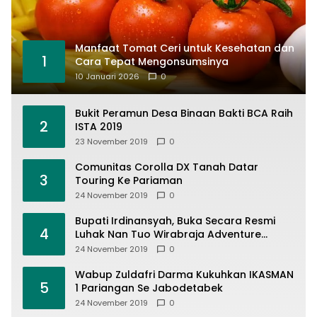
Manfaat Tomat Ceri untuk Kesehatan dan
1
Cara Tepat Mengonsumsinya
10 Januari 2026
0
Bukit Peramun Desa Binaan Bakti BCA Raih
2
ISTA 2019
23 November 2019
0
Comunitas Corolla DX Tanah Datar
3
Touring Ke Pariaman
24 November 2019
0
Bupati Irdinansyah, Buka Secara Resmi
4
Luhak Nan Tuo Wirabraja Adventure
Offroad 2019
24 November 2019
0
Wabup Zuldafri Darma Kukuhkan IKASMAN
5
1 Pariangan Se Jabodetabek
24 November 2019
0