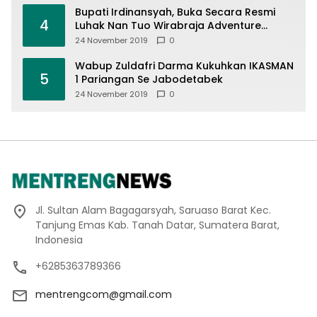
Bupati Irdinansyah, Buka Secara Resmi
4
Luhak Nan Tuo Wirabraja Adventure
Offroad 2019
24 November 2019
0
Wabup Zuldafri Darma Kukuhkan IKASMAN
5
1 Pariangan Se Jabodetabek
24 November 2019
0
Jl. Sultan Alam Bagagarsyah, Saruaso Barat Kec.
Tanjung Emas Kab. Tanah Datar, Sumatera Barat,
Indonesia
+6285363789366
mentrengcom@gmail.com