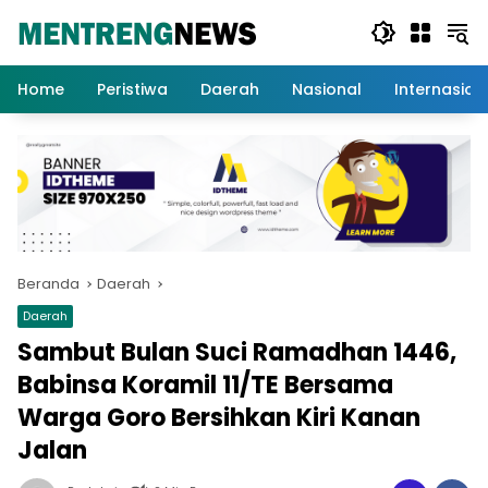
Langsung
ke
konten
Home
Peristiwa
Daerah
Nasional
Internasion
Beranda
Daerah
Daerah
Sambut Bulan Suci Ramadhan 1446,
Babinsa Koramil 11/TE Bersama
Warga Goro Bersihkan Kiri Kanan
Jalan