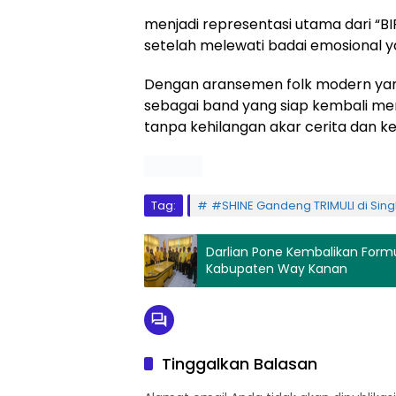
menjadi representasi utama dari “
setelah melewati badai emosional y
Dengan aransemen folk modern yang
sebagai band yang siap kembali memb
tanpa kehilangan akar cerita dan kej
Tag:
#SHINE Gandeng TRIMULI di Singl
Darlian Pone Kembalikan Formu
Kabupaten Way Kanan
Tinggalkan Balasan