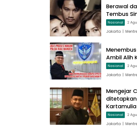
Berawal da
Tembus Sine
Nasional
2 Ag
Jakarta | Mentr
Menembus T
Ambil Alih 
Nasional
2 Ag
Jakarta | Ment
Mengejar Ci
ditetapkan 
Kartamulia
Nasional
2 Ag
Jakarta | Ment