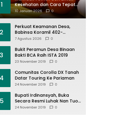
1
Kesehatan dan Cara Tepat
Mengonsumsinya
10 Januari 2026
0
Perkuat Keamanan Desa,
2
Babinsa Koramil 402-
11/Tulung Selapan Patroli
7 Agustus 2026
0
Siskamling Bersama Warga
Kayu Ara
Bukit Peramun Desa Binaan
3
Bakti BCA Raih ISTA 2019
23 November 2019
0
Comunitas Corolla DX Tanah
4
Datar Touring Ke Pariaman
24 November 2019
0
Bupati Irdinansyah, Buka
5
Secara Resmi Luhak Nan Tuo
Wirabraja Adventure Offroad
24 November 2019
0
2019