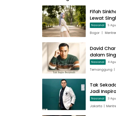
Fifah Sinkh
Lewat Sing
Nasional
5 Ag
Bogor | Mentren
David Char
dalam Singl
Nasional
4 Ag
Temanggung | M
Tak Sekada
Jadi Inspir
Nasional
3 Ag
Jakarta | Mentr