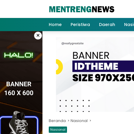
Langsung
ke
konten
Home
Peristiwa
Daerah
Nasi
×
Beranda
Nasional
Nasional