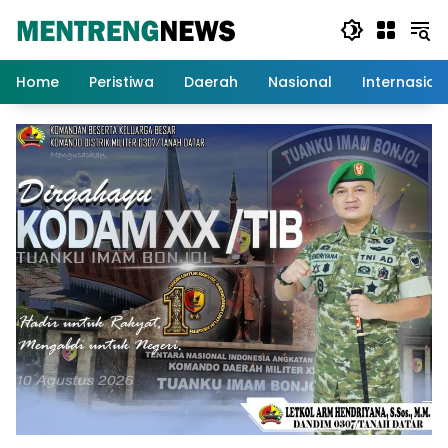
Langsung
ke
konten
Home
Peristiwa
Daerah
Nasional
Internasion