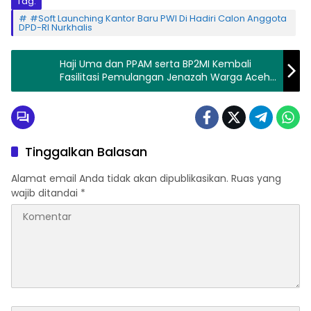
Tag:
#Soft Launching Kantor Baru PWI Di Hadiri Calon Anggota
DPD-RI Nurkhalis
Haji Uma dan PPAM serta BP2MI Kembali
Fasilitasi Pemulangan Jenazah Warga Aceh
dari Malaysia
Tinggalkan Balasan
Alamat email Anda tidak akan dipublikasikan.
Ruas yang
wajib ditandai
*