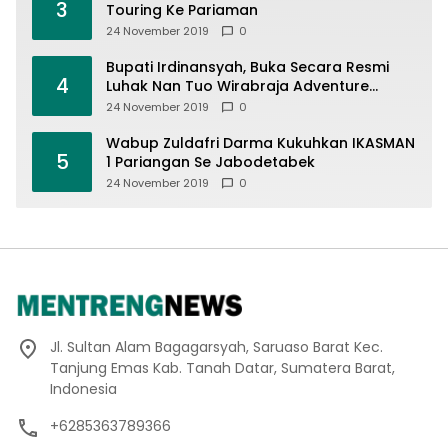
3
Touring Ke Pariaman
24 November 2019
0
Bupati Irdinansyah, Buka Secara Resmi
4
Luhak Nan Tuo Wirabraja Adventure
Offroad 2019
24 November 2019
0
Wabup Zuldafri Darma Kukuhkan IKASMAN
5
1 Pariangan Se Jabodetabek
24 November 2019
0
Jl. Sultan Alam Bagagarsyah, Saruaso Barat Kec.
Tanjung Emas Kab. Tanah Datar, Sumatera Barat,
Indonesia
+6285363789366