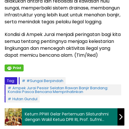
dilakukan antara lain reboisasi di kawasan hulu
sungai, memperbaiki sistem drainase, membangun
infrastruktur yang lebih kuat untuk menahan banjir,
serta menindak tegas pelaku ilegal logging.
Kondisi di Ampek Jurai menjadi peringatan bagi kita
semua tentang pentingnya menjaga kelestarian
lingkungan dan mencegah aktivitas ilegal yang
dapat memicu bencana alam. (Tim/Red)
Tag:
#Sungai Berpindah
Ampek Jurai Pesisir Selatan Rawan Banjir Bandang:
Kondisi Pasca Bencana Memprihatinkan
Hutan Gundul
Ketum PPWI Gelar Pertemuan Silaturahmi
dengan Wakil Ketua DPR RI, Prof. Sufmi
Dasco Ahmad