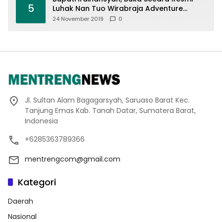
5
Luhak Nan Tuo Wirabraja Adventure
Offroad 2019
24 November 2019
0
Jl. Sultan Alam Bagagarsyah, Saruaso Barat Kec.
Tanjung Emas Kab. Tanah Datar, Sumatera Barat,
Indonesia
+6285363789366
mentrengcom@gmail.com
Kategori
Daerah
Nasional