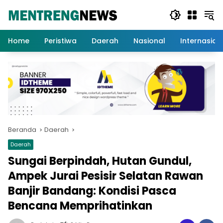
Langsung
ke
konten
Home
Peristiwa
Daerah
Nasional
Internasion
Beranda
Daerah
Daerah
Sungai Berpindah, Hutan Gundul,
Ampek Jurai Pesisir Selatan Rawan
Banjir Bandang: Kondisi Pasca
Bencana Memprihatinkan