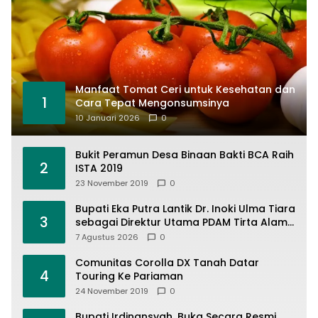
Manfaat Tomat Ceri untuk Kesehatan dan
1
Cara Tepat Mengonsumsinya
10 Januari 2026
0
Bukit Peramun Desa Binaan Bakti BCA Raih
2
ISTA 2019
23 November 2019
0
Bupati Eka Putra Lantik Dr. Inoki Ulma Tiara
3
sebagai Direktur Utama PDAM Tirta Alami
Batusangkar, Tuntut Pelayanan Prima dan
7 Agustus 2026
0
Tata Kelola Profesional
Comunitas Corolla DX Tanah Datar
4
Touring Ke Pariaman
24 November 2019
0
Bupati Irdinansyah, Buka Secara Resmi