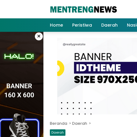
Langsung
ke
konten
Home
Peristiwa
Daerah
Nasi
×
Beranda
Daerah
Daerah