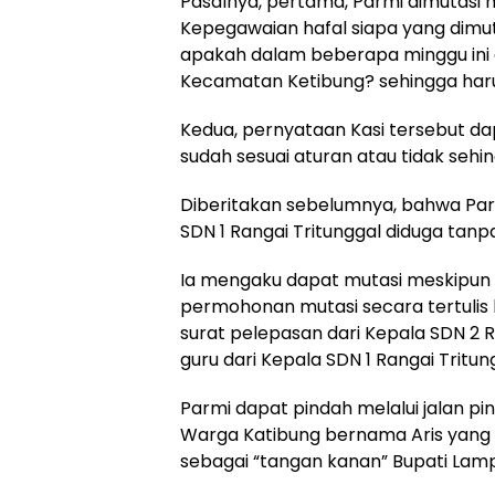
Pasalnya, pertama, Parmi dimutasi 
Kepegawaian hafal siapa yang dimut
apakah dalam beberapa minggu ini a
Kecamatan Ketibung? sehingga harus
Kedua, pernyataan Kasi tersebut da
sudah sesuai aturan atau tidak sehi
Diberitakan sebelumnya, bahwa Parm
SDN 1 Rangai Tritunggal diduga tan
Ia mengaku dapat mutasi meskipun
permohonan mutasi secara tertulis 
surat pelepasan dari Kepala SDN 2 
guru dari Kepala SDN 1 Rangai Tritun
Parmi dapat pindah melalui jalan pin
Warga Katibung bernama Aris yang
sebagai “tangan kanan” Bupati Lamp