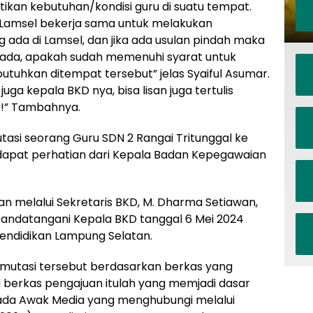
kan kebutuhan/kondisi guru di suatu tempat.
 Lamsel bekerja sama untuk melakukan
ada di Lamsel, dan jika ada usulan pindah maka
yg ada, apakah sudah memenuhi syarat untuk
utuhkan ditempat tersebut” jelas Syaiful Asumar.
juga kepala BKD nya, bisa lisan juga tertulis
t !” Tambahnya.
asi seorang Guru SDN 2 Rangai Tritunggal ke
ndapat perhatian dari Kepala Badan Kepegawaian
n melalui Sekretaris BKD, M. Dharma Setiawan,
tandatangani Kepala BKD tanggal 6 Mei 2024
Pendidikan Lampung Selatan.
K mutasi tersebut berdasarkan berkas yang
di berkas pengajuan itulah yang memjadi dasar
pada Awak Media yang menghubungi melalui