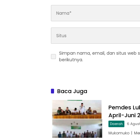
Simpan nama, email, dan situs web 
berikutnya.
Baca Juga
Pemdes Lub
April-Juni
Daerah
6 Agus
Mukomuko | Men