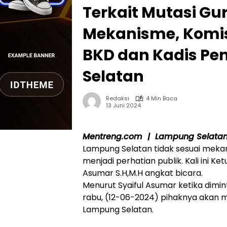
Terkait Mutasi Gu
Mekanisme, Komis
BKD dan Kadis Pe
Selatan
Redaksi
4 Min Baca
13 Juni 2024
Mentreng.com | Lampung Selatan
Lampung Selatan tidak sesuai meka
menjadi perhatian publik. Kali ini K
Asumar S.H,M.H angkat bicara.
Menurut Syaiful Asumar ketika dimi
rabu, (12-06-2024) pihaknya akan 
Lampung Selatan.