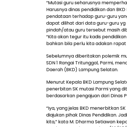
“Mutasi guru seharusnya memperhati
Harusnya dinas pendidikan dan BKD
pendataan terhadap guru-guru yang 
dapat dilihat dari data guru-guru 
pindah/atau guru tersebut masih dib
“Kita akan tegur itu kadis pendidikan 
bahkan bila perlu kita adakan rapa
Sebelumnya diberitakan polemik mut
SDN 1 Rangai Tritunggal, Parmi, me
Daerah (BKD) Lampung Selatan.
Menurut Kepala BKD Lampung Selata
penerbitan SK mutasi Parmi yang di
berdasarkan pengajuan dari Dinas 
“Iya, yang jelas BKD menerbitkan S
diajukan pihak Dinas Pendidikan. Ja
kita,” kata M. Dharma Setiawan ke