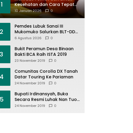
1
Kesehatan dan Cara Tepat
Mengonsumsinya
10 Januari 2026
0
Pemdes Lubuk Sanai III
2
Mukomuko Salurkan BLT-DD
April-Juni 2026, KPM Terima
6 Agustus 2026
0
Rp900 Ribu
Bukit Peramun Desa Binaan
3
Bakti BCA Raih ISTA 2019
23 November 2019
0
Comunitas Corolla DX Tanah
4
Datar Touring Ke Pariaman
24 November 2019
0
Bupati Irdinansyah, Buka
5
Secara Resmi Luhak Nan Tuo
Wirabraja Adventure Offroad
24 November 2019
0
2019