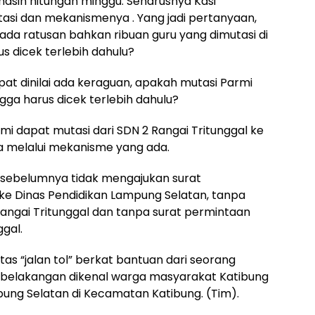
masih hitungan minggu. Seharusnya Kasi
asi dan mekanismenya . Yang jadi pertanyaan,
da ratusan bahkan ribuan guru yang dimutasi di
 dicek terlebih dahulu?
pat dinilai ada keraguan, apakah mutasi Parmi
ngga harus dicek terlebih dahulu?
i dapat mutasi dari SDN 2 Rangai Tritunggal ke
pa melalui mekanisme yang ada.
 sebelumnya tidak mengajukan surat
ke Dinas Pendidikan Lampung Selatan, tanpa
Rangai Tritunggal dan tanpa surat permintaan
ggal.
tas “jalan tol” berkat bantuan dari seorang
 belakangan dikenal warga masyarakat Katibung
ung Selatan di Kecamatan Katibung. (Tim).