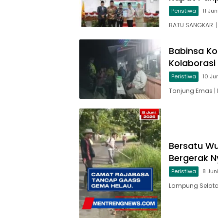
Peristiwa
11 Ju
BATU SANGKAR |
Babinsa Ko
Kolaboras
Peristiwa
10 Ju
Tanjung Emas |
Bersatu W
Bergerak N
Peristiwa
8 Jun
Lampung Selata