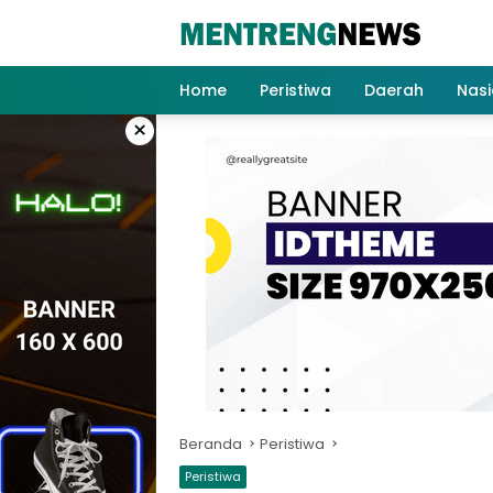
Langsung
ke
konten
Home
Peristiwa
Daerah
Nasi
×
Beranda
Peristiwa
Peristiwa