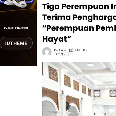
Tiga Perempuan In
Terima Pengharga
“Perempuan Pemb
Hayat”
Redaksi
2 Min Baca
14 Mei 2026