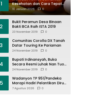
1
Kesehatan dan Cara Tepat
Mengonsumsinya
10 Januari 2026
0
Bukit Peramun Desa Binaan
2
Bakti BCA Raih ISTA 2019
23 November 2019
0
Comunitas Corolla DX Tanah
3
Datar Touring Ke Pariaman
24 November 2019
0
Bupati Irdinansyah, Buka
4
Secara Resmi Luhak Nan Tuo
Wirabraja Adventure Offroad
24 November 2019
0
2019
Wadanyon TP 951/Pandeka
5
Marapi Hadiri Pelantikan Dirut
PDAM Tirta Alami
7 Agustus 2026
0
Batusangkar, Dukung Sinergi
BUMD dan Keamanan Daerah