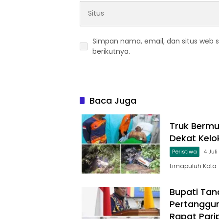
Simpan nama, email, dan situs web 
berikutnya.
Baca Juga
Truk Berm
Dekat Kelo
Peristiwa
4 Jul
Limapuluh Kota
Bupati Tan
Pertanggu
Rapat Pari