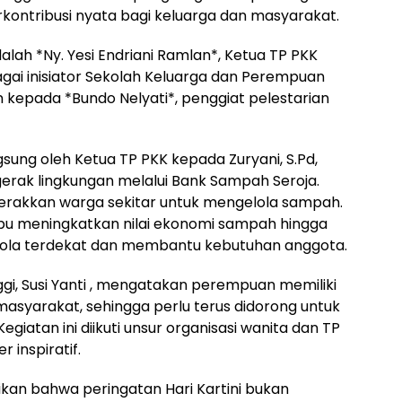
erkontribusi nyata bagi keluarga dan masyarakat.
ah *Ny. Yesi Endriani Ramlan*, Ketua TP PKK
agai inisiator Sekolah Keluarga dan Perempuan
n kepada *Bundo Nelyati*, penggiat pelestarian
sung oleh Ketua TP PKK kepada Zuryani, S.Pd,
erak lingkungan melalui Bank Sampah Seroja.
gerakkan warga sekitar untuk mengelola sampah.
pu meningkatkan nilai ekonomi sampah hingga
hola terdekat dan membantu kebutuhan anggota.
ggi, Susi Yanti , mengatakan perempuan memiliki
asyarakat, sehingga perlu terus didorong untuk
giatan ini diikuti unsur organisasi wanita dan TP
 inspiratif.
kan bahwa peringatan Hari Kartini bukan