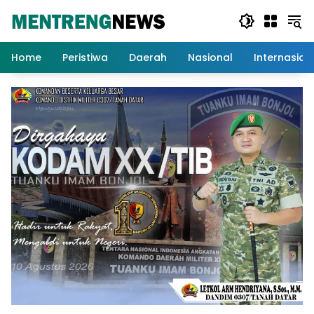
Langsung
ke
konten
Home
Peristiwa
Daerah
Nasional
Internasion