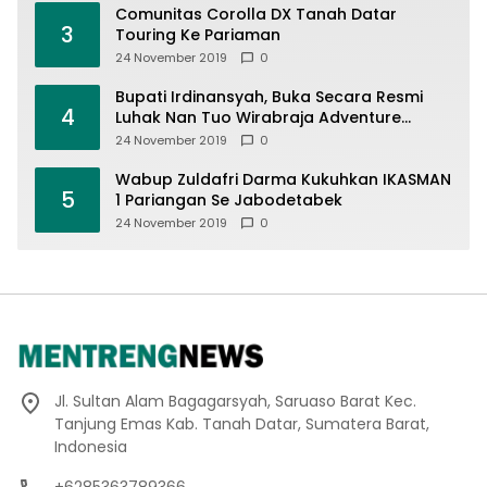
Comunitas Corolla DX Tanah Datar
3
Touring Ke Pariaman
24 November 2019
0
Bupati Irdinansyah, Buka Secara Resmi
4
Luhak Nan Tuo Wirabraja Adventure
Offroad 2019
24 November 2019
0
Wabup Zuldafri Darma Kukuhkan IKASMAN
5
1 Pariangan Se Jabodetabek
24 November 2019
0
Jl. Sultan Alam Bagagarsyah, Saruaso Barat Kec.
Tanjung Emas Kab. Tanah Datar, Sumatera Barat,
Indonesia